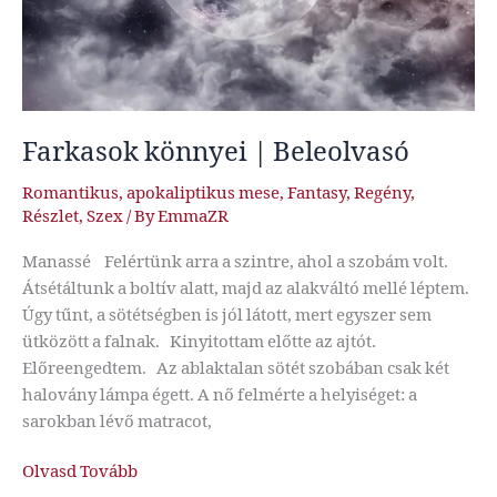
Farkasok könnyei | Beleolvasó
Romantikus
,
apokaliptikus mese
,
Fantasy
,
Regény
,
Részlet
,
Szex
/ By
EmmaZR
Manassé Felértünk arra a szintre, ahol a szobám volt.
Átsétáltunk a boltív alatt, majd az alakváltó mellé léptem.
Úgy tűnt, a sötétségben is jól látott, mert egyszer sem
ütközött a falnak. Kinyitottam előtte az ajtót.
Előreengedtem. Az ablaktalan sötét szobában csak két
halovány lámpa égett. A nő felmérte a helyiséget: a
sarokban lévő matracot,
Farkasok
Olvasd Tovább
könnyei