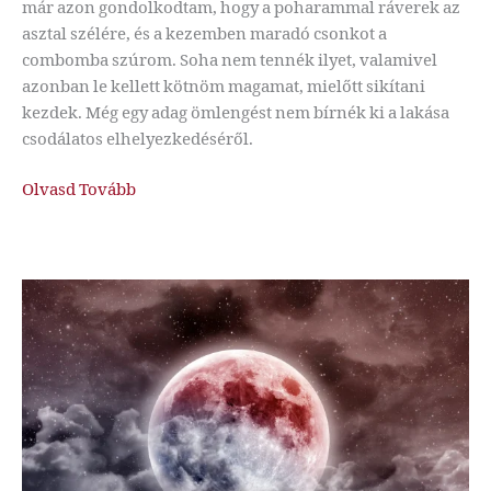
már azon gondolkodtam, hogy a poharammal ráverek az
asztal szélére, és a kezemben maradó csonkot a
combomba szúrom. Soha nem tennék ilyet, valamivel
azonban le kellett kötnöm magamat, mielőtt sikítani
kezdek. Még egy adag ömlengést nem bírnék ki a lakása
csodálatos elhelyezkedéséről.
Hurrikán
Olvasd Tovább
1.
fejezet