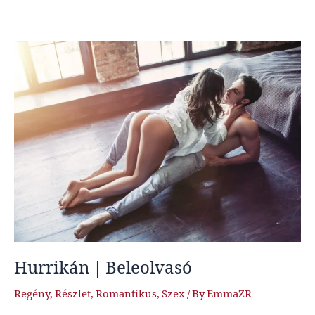
|
Beleolvasó
Hurrikán | Beleolvasó
Regény
,
Részlet
,
Romantikus
,
Szex
/ By
EmmaZR