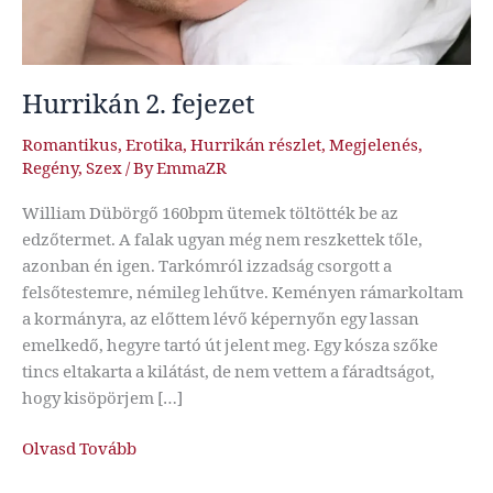
Hurrikán 2. fejezet
Romantikus
,
Erotika
,
Hurrikán részlet
,
Megjelenés
,
Regény
,
Szex
/ By
EmmaZR
William Dübörgő 160bpm ütemek töltötték be az
edzőtermet. A falak ugyan még nem reszkettek tőle,
azonban én igen. Tarkómról izzadság csorgott a
felsőtestemre, némileg lehűtve. Keményen rámarkoltam
a kormányra, az előttem lévő képernyőn egy lassan
emelkedő, hegyre tartó út jelent meg. Egy kósza szőke
tincs eltakarta a kilátást, de nem vettem a fáradtságot,
hogy kisöpörjem […]
Hurrikán
Olvasd Tovább
2.