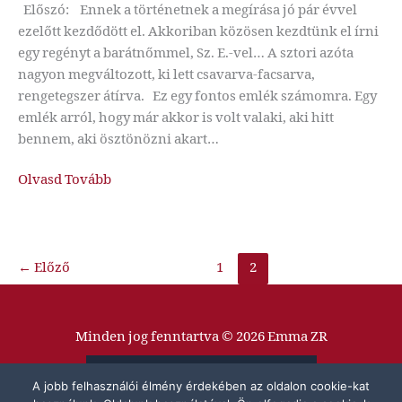
Előszó: Ennek a történetnek a megírása jó pár évvel
ezelőtt kezdődött el. Akkoriban közösen kezdtünk el írni
egy regényt a barátnőmmel, Sz. E.-vel… A sztori azóta
nagyon megváltozott, ki lett csavarva-facsarva,
rengetegszer átírva. Ez egy fontos emlék számomra. Egy
emlék arról, hogy már akkor is volt valaki, aki hitt
bennem, aki ösztönözni akart…
Hurrikán
Olvasd Tovább
|
Beleolvasó
←
Előző
1
2
Minden jog fenntartva © 2026 Emma ZR
Adatvédelmi Tájékoztató
A jobb felhasználói élmény érdekében az oldalon cookie-kat