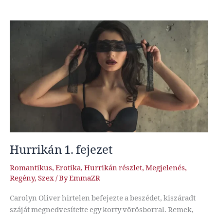
fejezet
Hurrikán 1. fejezet
Romantikus
,
Erotika
,
Hurrikán részlet
,
Megjelenés
,
Regény
,
Szex
/ By
EmmaZR
Carolyn Oliver hirtelen befejezte a beszédet, kiszáradt
száját megnedvesítette egy korty vörösborral. Remek,