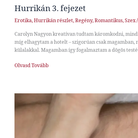
Hurrikán 3. fejezet
Erotika
,
Hurrikán részlet
,
Regény
,
Romantikus
,
Szex
Carolyn Nagyon kreatívan tudtam káromkodni, mindig 
míg elhagytam a hotelt – szigorúan csak magamban, nyí
külalakkal. Magamban így fogalmaztam a dögös testét 
Hurrikán
Olvasd Tovább
3.
fejezet