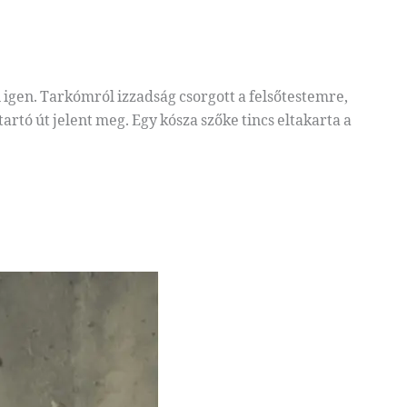
igen. Tarkómról izzadság csorgott a felsőtestemre,
ó út jelent meg. Egy kósza szőke tincs eltakarta a