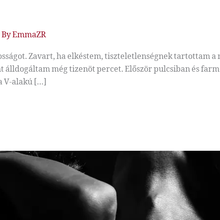
/ By
EmmaZR
sságot. Zavart, ha elkéstem, tiszteletlenségnek tartottam 
 kint álldogáltam még tizenöt percet. Először pulcsiban és f
a V-alakú […]