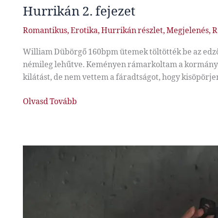
Hurrikán 2. fejezet
Romantikus
,
Erotika
,
Hurrikán részlet
,
Megjelenés
,
R
William Dübörgő 160bpm ütemek töltötték be az edzőt
némileg lehűtve. Keményen rámarkoltam a kormányra, 
kilátást, de nem vettem a fáradtságot, hogy kisöpörj
Hurrikán
Olvasd Tovább
2.
fejezet