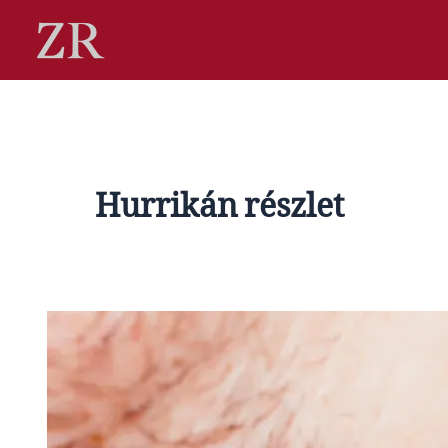
Skip
to
content
Hurrikán részlet