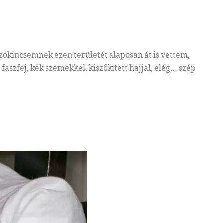
ókincsemnek ezen területét alaposan át is vettem,
aszfej, kék szemekkel, kiszőkített hajjal, elég… szép