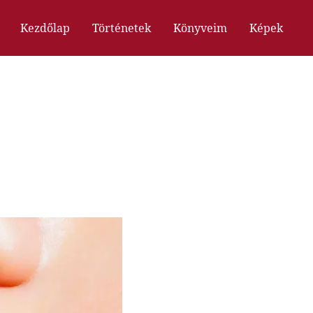
Kezdőlap
Történetek
Könyveim
Képek