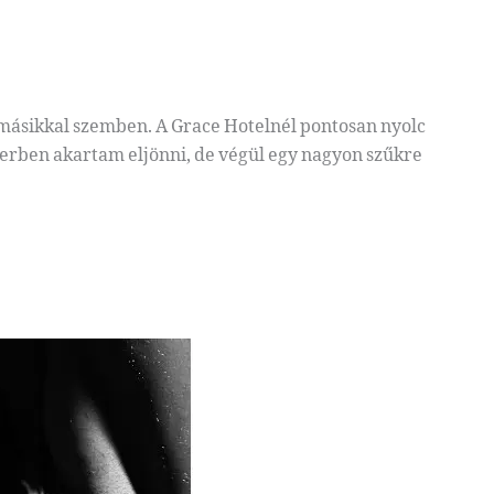
a másikkal szemben. A Grace Hotelnél pontosan nyolc
armerben akartam eljönni, de végül egy nagyon szűkre