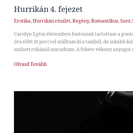
Hurrikán 4. fejezet
Erotika
,
Hurrikán részlet
,
Regény
,
Romantikus
,
Szex
Carolyn Egész életemben fontosnak tartottam a ponto
óra előtt öt perccel szálltam ki a taxiból, de inkább
szabott ruhánál maradtam. A fekete vékony anyagot 
Hurrikán
Olvasd Tovább
4.
fejezet