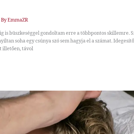
/ By
EmmaZR
is büszkeséggel gondoltam erre a többpontos skillemre. Sz
ltan soha egy csúnya szó sem hagyja el a számat. Idegesítő f
illetően, távol