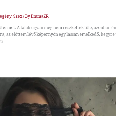
egény
,
Szex
/ By
EmmaZR
ermet. A falak ugyan még nem reszkettek tőle, azonban én 
az előttem lévő képernyőn egy lassan emelkedő, hegyre tart
em