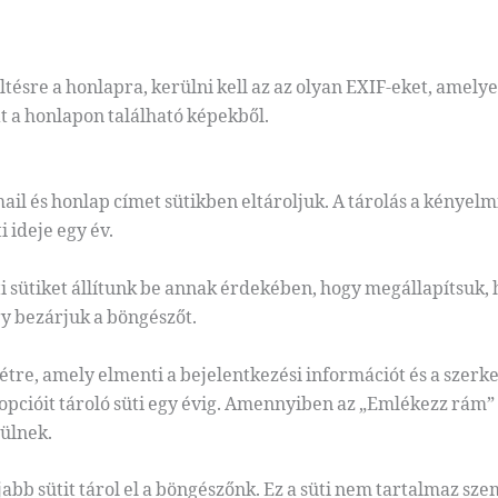
ltésre a honlapra, kerülni kell az az olyan EXIF-eket, amel
at a honlapon található képekből.
il és honlap címet sütikben eltároljuk. A tárolás a kényelmi
i ideje egy év.
i sütiket állítunk be annak érdekében, hogy megállapítsuk, h
y bezárjuk a böngészőt.
tre, amely elmenti a bejelentkezési információt és a szerkes
opcióit tároló süti egy évig. Amennyiben az „Emlékezz rám” o
rülnek.
bb sütit tárol el a böngészőnk. Ez a süti nem tartalmaz sze