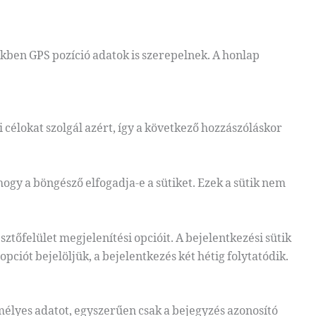
yekben GPS pozíció adatok is szerepelnek. A honlap
 célokat szolgál azért, így a következő hozzászóláskor
ogy a böngésző elfogadja-e a sütiket. Ezek a sütik nem
ztőfelület megjelenítési opcióit. A bejelentkezési sütik
pciót bejelöljük, a bejelentkezés két hétig folytatódik.
mélyes adatot, egyszerűen csak a bejegyzés azonosító