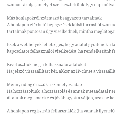
számát tárolja, amelyet szerkesztettünk. Egy nap múlva 
Más honlapokról származó beágyazott tartalmak
A honlapon elérhető bejegyzések külső forrásból származ
tartalmak pontosan úgy viselkednek, mintha meglátogat
Ezek a webhelyek lehetséges, hogy adatot gyűjtenek a l
kapcsolatos felhasználói viselkedést, ha rendelkezünk fe
Kivel osztjuk meg a felhasználói adatokat
Ha jelszó visszaállítást kér, akkor az IP-címet a visszaáll
Mennyi ideig őrizzük a személyes adatot
Ha hozzászólunk, a hozzászólás és annak metaadatai ne
általunk megismertté és jóváhagyottá váljon, azaz ne ke
A honlapon regisztrált felhasználók (ha vannak ilyenek)