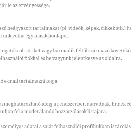
jár le az érvényessége.
ó beágyazott tartalmakat (pl. videók, képek, cikkek stb.) 
tunk volna egy másik honlapot.
átogatókról, sütiket vagy harmadik féltől származó követőkó
lhasználói fiókkal és be vagyunk jelentkezve az oldalra.
ító e-mail tartalmazni fogja.
m meghatározható ideig a rendszerben maradnak. Ennek célj
rüljön fel a moderálandó hozzászólások listájára.
 személyes adatai a saját felhasználói profiljukban is tárol