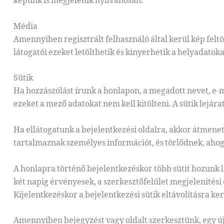
képünk is megjelenik nyilvánosan.
Média
Amennyiben regisztrált felhasználó által kerül kép feltö
látogatói ezeket letölthetik és kinyerhetik a helyadatok
Sütik
Ha hozzászólást írunk a honlapon, a megadott nevet, e-ma
ezeket a mező adatokat nem kell kitölteni. A sütik lejárat
Ha ellátogatunk a bejelentkezési oldalra, akkor átmenet
tartalmaznak személyes információt, és törlődnek, ahog
A honlapra történő bejelentkezéskor több sütit hozunk lé
két napig érvényesek, a szerkesztőfelület megjelenítési 
Kijelentkezéskor a bejelentkezési sütik eltávolításra ke
Amennyiben bejegyzést vagy oldalt szerkesztünk, egy úja