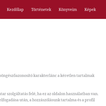
Kezdőlap
Történetek
Könyveim
Képek
 böngészőazonosító karakterlánc a kéretlen tartalmak
tar szolgáltatás felé, ha ez az oldalon használatban van.
elfogadása után, a hozzászólásunk tartalma és a profil