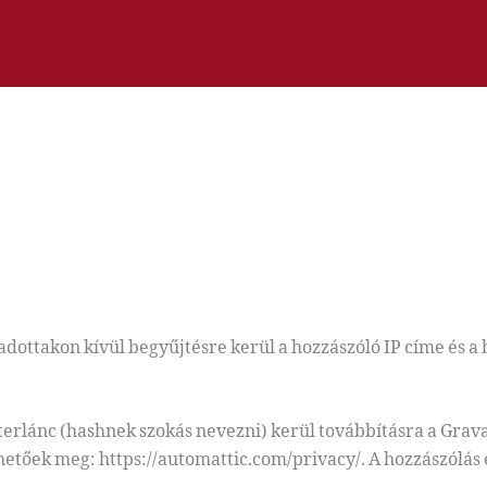
ottakon kívül begyűjtésre kerül a hozzászóló IP címe és a
kterlánc (hashnek szokás nevezni) kerül továbbításra a Grava
thetőek meg: https://automattic.com/privacy/. A hozzászólás 