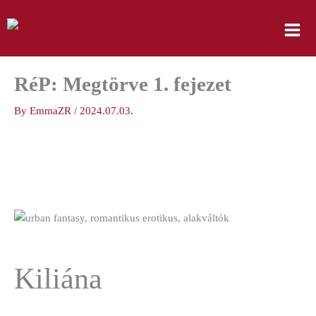
Skip
to
content
RéP: Megtörve 1. fejezet
By
EmmaZR
/
2024.07.03.
Kiliána