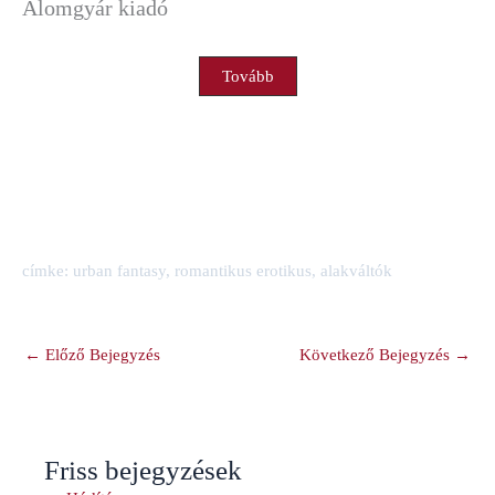
Álomgyár kiadó
Tovább
címke: urban fantasy, romantikus erotikus, alakváltók
←
Előző Bejegyzés
Következő Bejegyzés
→
Friss bejegyzések