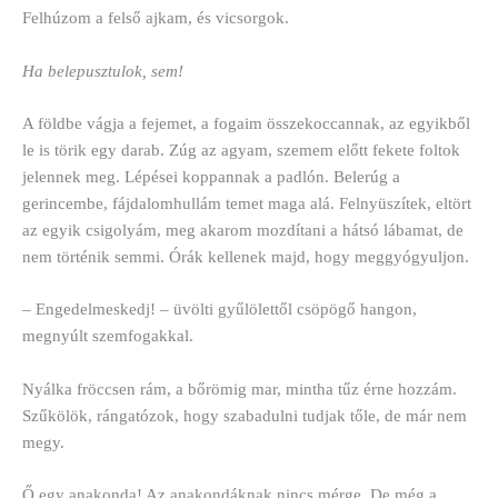
Felhúzom a felső ajkam, és vicsorgok.
Ha belepusztulok, sem!
A földbe vágja a fejemet, a fogaim összekoccannak, az egyikből
le is törik egy darab. Zúg az agyam, szemem előtt fekete foltok
jelennek meg. Lépései koppannak a padlón. Belerúg a
gerincembe, fájdalomhullám temet maga alá. Felnyüszítek, eltört
az egyik csigolyám, meg akarom mozdítani a hátsó lábamat, de
nem történik semmi. Órák kellenek majd, hogy meggyógyuljon.
– Engedelmeskedj! – üvölti gyűlölettől csöpögő hangon,
megnyúlt szemfogakkal.
Nyálka fröccsen rám, a bőrömig mar, mintha tűz érne hozzám.
Szűkölök, rángatózok, hogy szabadulni tudjak tőle, de már nem
megy.
Ő egy anakonda! Az anakondáknak nincs mérge. De még a