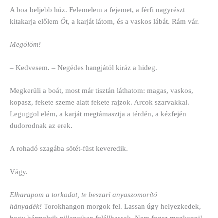
A boa beljebb húz. Felemelem a fejemet, a férfi nagyrészt
kitakarja előlem
Ő
t, a karját látom, és a vaskos lábát. Rám vár.
Megölöm!
– Kedvesem. – Negédes hangjától kiráz a hideg.
Megkerüli a boát, most már tisztán láthatom: magas, vaskos,
kopasz, fekete szeme alatt fekete rajzok. Arcok szarvakkal.
Leguggol elém, a karját megtámasztja a térdén, a kézfején
dudorodnak az erek.
A rohadó szagába sötét-füst keveredik.
Vágy.
Elharapom a torkodat, te beszari anyaszomorító
hányadék!
Torokhangon morgok fel. Lassan úgy helyezkedek,