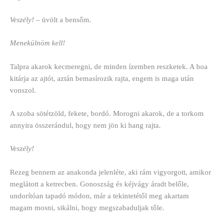
Veszély! –
üvölt a bensőm.
Menekülnöm kell!
Talpra akarok kecmeregni, de minden ízemben reszketek. A boa
kitárja az ajtót, aztán bemasírozik rajta, engem is maga után
vonszol.
A szoba sötétzöld, fekete, bordó. Morogni akarok, de a torkom
annyira összerándul, hogy nem jön ki hang rajta.
Veszély!
Rezeg bennem az anakonda jelenléte, aki rám vigyorgott, amikor
meglátott a ketrecben. Gonoszság és kéjvágy áradt belőle,
undorítóan tapadó módon, már a tekintetétől meg akartam
magam mosni, sikálni, hogy megszabaduljak tőle.