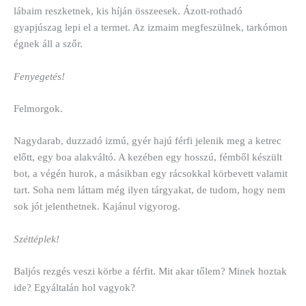
lábaim reszketnek, kis híján összeesek. Ázott-rothadó
gyapjúszag lepi el a termet. Az izmaim megfeszülnek, tarkómon
égnek áll a szőr.
Fenyegetés!
Felmorgok.
Nagydarab, duzzadó izmú, gyér hajú férfi jelenik meg a ketrec
előtt, egy boa alakváltó. A kezében egy hosszú, fémből készült
bot, a végén hurok, a másikban egy rácsokkal körbevett valamit
tart. Soha nem láttam még ilyen tárgyakat, de tudom, hogy nem
sok jót jelenthetnek. Kajánul vigyorog.
Széttéplek!
Baljós rezgés veszi körbe a férfit. Mit akar tőlem? Minek hoztak
ide? Egyáltalán hol vagyok?