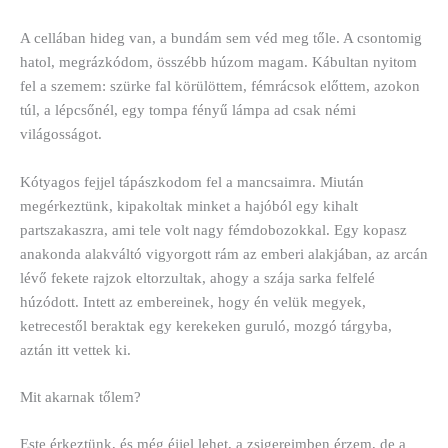
A cellában hideg van, a bundám sem véd meg tőle. A csontomig
hatol, megrázkódom, összébb húzom magam. Kábultan nyitom
fel a szemem: szürke fal körülöttem, fémrácsok előttem, azokon
túl, a lépcsőnél, egy tompa fényű lámpa ad csak némi
világosságot.
Kótyagos fejjel tápászkodom fel a mancsaimra. Miután
megérkeztünk, kipakoltak minket a hajóból egy kihalt
partszakaszra, ami tele volt nagy fémdobozokkal. Egy kopasz
anakonda alakváltó vigyorgott rám az emberi alakjában, az arcán
lévő fekete rajzok eltorzultak, ahogy a szája sarka felfelé
húzódott. Intett az embereinek, hogy én velük megyek,
ketrecestől beraktak egy kerekeken guruló, mozgó tárgyba,
aztán itt vettek ki.
Mit akarnak tőlem?
Este érkeztünk, és még éjjel lehet, a zsigereimben érzem, de a