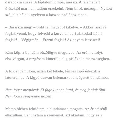
darabokra zúzza. A fájdalom tompa, messzi. A fejemet ért
ütésektől már nem tudom érzékelni. Nem bírok mozogni. Nyitott
szájjal zihálok, nyelvem a koszos padlóhoz tapad.
– Bassssza meg! – ordít fel magából kikelve. – Akkor isssz rá
foglak venni, hogy felvedd a kurva emberi alakodat! Látni
foglak! – Végigmér. – Érezni foglak! Az enyém lesssszel!
Rám köp, a bundám bűzölögve megolvad. Az erőm elfolyt,
elszivárgott, a rezgésem kimerült, alig pislákol a messzeségben.
A földet bámulom, aztán két fekete, fényes cipő érkezik a
látóterembe. A kígyó durván belemarkol a leégetett bundámba.
Nem fogsz megtörni! Ki fogok innen jutni, és meg foglak ölni!
Nem fogsz szégyenbe hozni!
Mamo ölében feküdtem, a bundámat simogatta. Az érintésétől
ellazultam. Lehunytam a szememet, azt akartam, hogy ez a