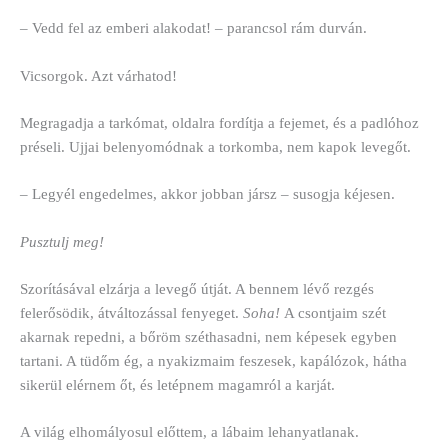
– Vedd fel az emberi alakodat! – parancsol rám durván.
Vicsorgok. Azt várhatod!
Megragadja a tarkómat, oldalra fordítja a fejemet, és a padlóhoz
préseli. Ujjai belenyomódnak a torkomba, nem kapok levegőt.
– Legyél engedelmes, akkor jobban jársz – susogja kéjesen.
Pusztulj meg!
Szorításával elzárja a levegő útját. A bennem lévő rezgés
felerősödik, átváltozással fenyeget.
Soha!
A csontjaim szét
akarnak repedni, a bőröm széthasadni, nem képesek egyben
tartani. A tüdőm ég, a nyakizmaim feszesek, kapálózok, hátha
sikerül elérnem őt, és letépnem magamról a karját.
A világ elhomályosul előttem, a lábaim lehanyatlanak.