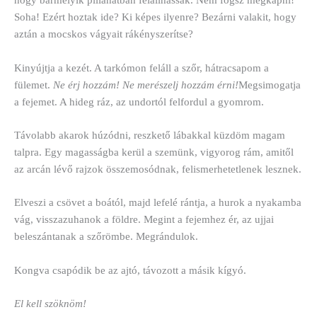
hogy bármelyik pillanatban felállhassak. Nem fogsz megkapni!
Soha! Ezért hoztak ide? Ki képes ilyenre? Bezárni valakit, hogy
aztán a mocskos vágyait rákényszerítse?
Kinyújtja a kezét. A tarkómon feláll a szőr, hátracsapom a
fülemet.
Ne érj hozzám! Ne merészelj hozzám érni!
Megsimogatja
a fejemet. A hideg ráz, az undortól felfordul a gyomrom.
Távolabb akarok húzódni, reszkető lábakkal küzdöm magam
talpra. Egy magasságba kerül a szemünk, vigyorog rám, amitől
az arcán lévő rajzok összemosódnak, felismerhetetlenek lesznek.
Elveszi a csövet a boától, majd lefelé rántja, a hurok a nyakamba
vág, visszazuhanok a földre. Megint a fejemhez ér, az ujjai
beleszántanak a szőrömbe. Megrándulok.
Kongva csapódik be az ajtó, távozott a másik kígyó.
El kell szöknöm!