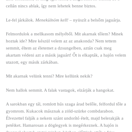
cellán nincs ablak, így nem lehetek benne biztos.
Le-fel járkálok.
Menekülnöm kell!
– nyüszít a belsőm jaguárja.
Felmordulok a mellkasom mélyéből. Mit akarnak tőlem? Minek
hoztak ide? Mire készül velem az az anakonda? Nem tettem
semmit, éltem az életemet a dzsungelben, aztán csak meg
akartam védeni azt a másik jaguárt! Őt is elkapták, a hajón velem
utazott, egy másik zárkában.
Mit akarnak velünk tenni? Mire kellünk nekik?
Nem hallok semmit. A falak vastagok, elzárják a hangokat.
A sarokban egy tál, romlott hús szaga árad belőle, felfordul tőle a
gyomrom. Kukacok másznak a zöld-szürke combdarabon.
Élvezettel falják a nekem szánt undorító ételt, majd belerakják a
petéiket. Hamarosan a döglegyek is megérkeznek. A hajón is