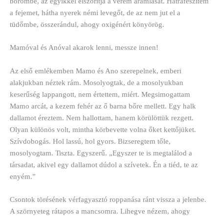
bőrömbe, az egyikkel elszorítja a vérem áramlását. Hátrafeszítem
a fejemet, hátha nyerek némi levegőt, de az nem jut el a
tüdőmbe, összerándul, ahogy oxigénért könyörög.
Mamóval és Anóval akarok lenni, messze innen!
Az első emlékemben Mamo és Ano szerepelnek, emberi
alakjukban néztek rám. Mosolyogtak, de a mosolyukban
keserűség lappangott, nem értettem, miért. Megsimogattam
Mamo arcát, a kezem fehér az ő barna bőre mellett. Egy halk
dallamot éreztem. Nem hallottam, hanem körülöttük rezgett.
Olyan különös volt, mintha körbevette volna őket kettőjüket.
Szívdobogás. Hol lassú, hol gyors. Bizseregtem tőle,
mosolyogtam. Tiszta. Egyszerű. „Egyszer te is megtalálod a
társadat, akivel egy dallamot dúdol a szívetek. Én a tiéd, te az
enyém.”
Csontok törésének vérfagyasztó roppanása ránt vissza a jelenbe.
A szörnyeteg rátapos a mancsomra. Lihegve nézem, ahogy