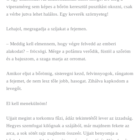
viperaméreg sem képes a bőrön keresztül pusztítást okozni, csak
a vérbe jutva lehet halálos. Egy keverék szörnyeteg!
Lehajol, megragadja a szíjakat a fejemen.
– Meddig kell elmennem, hogy végre felvedd az emberi
alakodat? – fröcsögi. Mérge a pofámra verődik, füstöl a szőröm
és a bajuszom, a szaga marja az orromat.
Amikor eljut a bőrömig, sisteregni kezd, felvinnyogok, rángatom
a fejemet, de nem lesz tőle jobb, hasogat. Zihálva kapkodom a
levegőt.
El kell menekülnöm!
Ujjait megint a torkomra fűzi, ádáz tekintetétől lever az izzadság.
Hegyes szemfogai kilógnak a szájából, már majdnem fekete az
arca, a sok sötét rajz majdnem összeér. Ujjait benyomja a