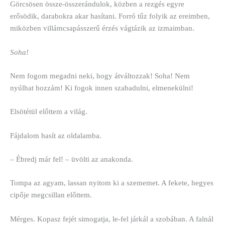
Görcsösen össze-összerándulok, közben a rezgés egyre
erősödik, darabokra akar hasítani. Forró tűz folyik az ereimben,
miközben villámcsapásszerű érzés vágtázik az izmaimban.
Soha!
Nem fogom megadni neki, hogy átváltozzak! Soha! Nem
nyúlhat hozzám! Ki fogok innen szabadulni, elmenekülni!
Elsötétül előttem a világ.
Fájdalom hasít az oldalamba.
– Ébredj már fel! – üvölti az anakonda.
Tompa az agyam, lassan nyitom ki a szememet. A fekete, hegyes
cipője megcsillan előttem.
Mérges. Kopasz fejét simogatja, le-fel járkál a szobában. A falnál