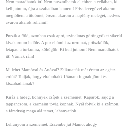
Nem maradhatok itt! Nem pusztulhatok el ebben a cellában, ki
kell jutnom, újra a szabadban lennem! Friss levegővel akarom
megtölteni a tüdőmet, érezni akarom a napfény melegét, nedves
avaron akarok rohanni!
Porzik a föld, azonban csak apró, szánalmas göröngyöket sikerül
kivakarnom belőle. A por eltömíti az orromat, prüszkölök,
letapad a torkomra, köhögök. Ki kell jutnom! Nem maradhatok
itt! Várnak rám!
Mi lehet Mamóval és Anóval? Felkutatták már értem az egész
erdőt? Tudják, hogy elraboltak? Utánam fognak jönni és
kiszabadítanak?
Kiráz a hideg, könnyek csípik a szememet. Kaparok, sajog a
tappancsom, a karmaim tövig kopnak. Nyál folyik ki a számon,
a fáradtság maga alá temet, lehanyatlok.
Lehunyom a szememet. Eszembe jut Mamo, ahogy