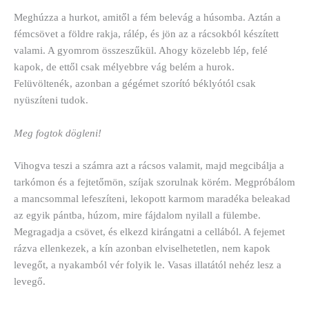
Meghúzza a hurkot, amitől a fém belevág a húsomba. Aztán a
fémcsövet a földre rakja, rálép, és jön az a rácsokból készített
valami. A gyomrom összeszűkül. Ahogy közelebb lép, felé
kapok, de ettől csak mélyebbre vág belém a hurok.
Felüvöltenék, azonban a gégémet szorító béklyótól csak
nyüszíteni tudok.
Meg fogtok dögleni!
Vihogva teszi a számra azt a rácsos valamit, majd megcibálja a
tarkómon és a fejtetőmön, szíjak szorulnak körém. Megpróbálom
a mancsommal lefeszíteni, lekopott karmom maradéka beleakad
az egyik pántba, húzom, mire fájdalom nyilall a fülembe.
Megragadja a csövet, és elkezd kirángatni a cellából. A fejemet
rázva ellenkezek, a kín azonban elviselhetetlen, nem kapok
levegőt, a nyakamból vér folyik le. Vasas illatától nehéz lesz a
levegő.