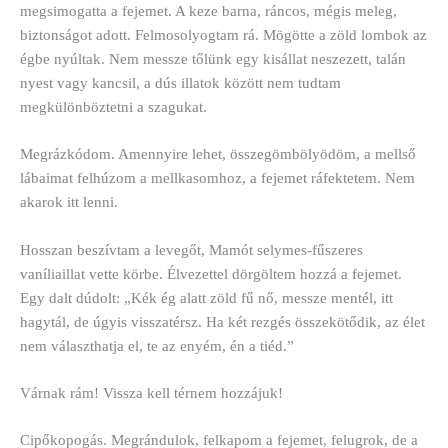
megsimogatta a fejemet. A keze barna, ráncos, mégis meleg,
biztonságot adott. Felmosolyogtam rá. Mögötte a zöld lombok az
égbe nyúltak. Nem messze tőlünk egy kisállat neszezett, talán
nyest vagy kancsil, a dús illatok között nem tudtam
megkülönböztetni a szagukat.
Megrázkódom. Amennyire lehet, összegömbölyödöm, a mellső
lábaimat felhúzom a mellkasomhoz, a fejemet ráfektetem. Nem
akarok itt lenni.
Hosszan beszívtam a levegőt, Mamót selymes-fűszeres
vaníliaillat vette körbe. Élvezettel dörgöltem hozzá a fejemet.
Egy dalt dúdolt: „Kék ég alatt zöld fű nő, messze mentél, itt
hagytál, de úgyis visszatérsz. Ha két rezgés összekötődik, az élet
nem választhatja el, te az enyém, én a tiéd.”
Várnak rám! Vissza kell térnem hozzájuk!
Cipőkopogás. Megrándulok, felkapom a fejemet, felugrok, de a