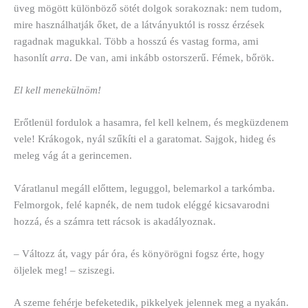
üveg mögött különböző sötét dolgok sorakoznak: nem tudom,
mire használhatják őket, de a látványuktól is rossz érzések
ragadnak magukkal. Több a hosszú és vastag forma, ami
hasonlít
arra
. De van, ami inkább ostorszerű. Fémek, bőrök.
El kell menekülnöm!
Erőtlenül fordulok a hasamra, fel kell kelnem, és megküzdenem
vele! Krákogok, nyál szűkíti el a garatomat. Sajgok, hideg és
meleg vág át a gerincemen.
Váratlanul megáll előttem, leguggol, belemarkol a tarkómba.
Felmorgok, felé kapnék, de nem tudok eléggé kicsavarodni
hozzá, és a számra tett rácsok is akadályoznak.
– Változz át, vagy pár óra, és könyörögni fogsz érte, hogy
öljelek meg! – sziszegi.
A szeme fehérje befeketedik, pikkelyek jelennek meg a nyakán.