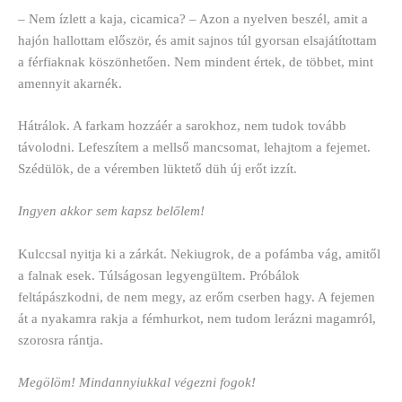
– Nem ízlett a kaja, cicamica? – Azon a nyelven beszél, amit a
hajón hallottam először, és amit sajnos túl gyorsan elsajátítottam
a férfiaknak köszönhetően. Nem mindent értek, de többet, mint
amennyit akarnék.
Hátrálok. A farkam hozzáér a sarokhoz, nem tudok tovább
távolodni. Lefeszítem a mellső mancsomat, lehajtom a fejemet.
Szédülök, de a véremben lüktető düh új erőt izzít.
Ingyen akkor sem kapsz belőlem!
Kulccsal nyitja ki a zárkát. Nekiugrok, de a pofámba vág, amitől
a falnak esek. Túlságosan legyengültem. Próbálok
feltápászkodni, de nem megy, az erőm cserben hagy. A fejemen
át a nyakamra rakja a fémhurkot, nem tudom lerázni magamról,
szorosra rántja.
Megölöm! Mindannyiukkal végezni fogok!