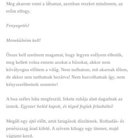
Meg akarom vetni a lábamat, azonban reszket mindenem, az
erőm elfogy.
Fenyegetés!
Menekülnöm kell!
Össze kell szednem magamat, hogy legyen esélyem ellenük,
meg kellett volna ennem azokat a húsokat, akkor nem
kóvályogna előttem a világ. Nem tudhatom, mit akarnak tőlem,
de akkor sem tarthatnak bezárva! Nem hurcolhatnak így, nem
kényszeríthetnek semmire!
A boa széles háta megfeszül, fekete ruhája alatt dagadnak az
izmok.
Egyszer beléd kapok, és téged foglak felzabálni!
Megáll egy ajtó előtt, amit faragások díszítenek. Rothadás- és
penészszag árad kifelé. A szívem kihagy egy ütemet, majd
vágtatni kezd.