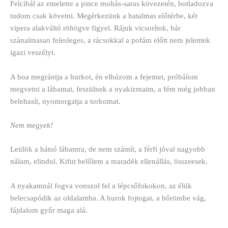
Felcibál az emeletre a pince mohás-saras kövezetén, botladozva
tudom csak követni. Megérkezünk a hatalmas előtérbe, két
vipera alakváltó röhögve figyel. Rájuk vicsorítok, bár
szánalmasan felesleges, a rácsokkal a pofám előtt nem jelentek
igazi veszélyt.
A boa megrántja a hurkot, én elhúzom a fejemet, próbálom
megvetni a lábamat, feszülnek a nyakizmaim, a fém még jobban
belehasít, nyomorgatja a torkomat.
Nem megyek!
Leülök a hátsó lábamra, de nem számít, a férfi jóval nagyobb
nálam, elindul. Kifut belőlem a maradék ellenállás, összeesek.
A nyakamnál fogva vonszol fel a lépcsőfokokon, az élük
belecsapódik az oldalamba. A hurok fojtogat, a bőrömbe vág,
fájdalom gyűr maga alá.