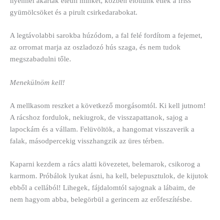
ilyennel akartak etetni minket, közben előttünk ették a friss
gyümölcsöket és a pirult csirkedarabokat.
A legtávolabbi sarokba húzódom, a fal felé fordítom a fejemet,
az orromat marja az oszladozó hús szaga, és nem tudok
megszabadulni tőle.
Menekülnöm kell!
A mellkasom reszket a következő morgásomtól. Ki kell jutnom!
A rácshoz fordulok, nekiugrok, de visszapattanok, sajog a
lapockám és a vállam. Felüvöltök, a hangomat visszaverik a
falak, másodpercekig visszhangzik az üres térben.
Kaparni kezdem a rács alatti kövezetet, belemarok, csikorog a
karmom. Próbálok lyukat ásni, ha kell, belepusztulok, de kijutok
ebből a cellából! Lihegek, fájdalomtól sajognak a lábaim, de
nem hagyom abba, belegörbül a gerincem az erőfeszítésbe.