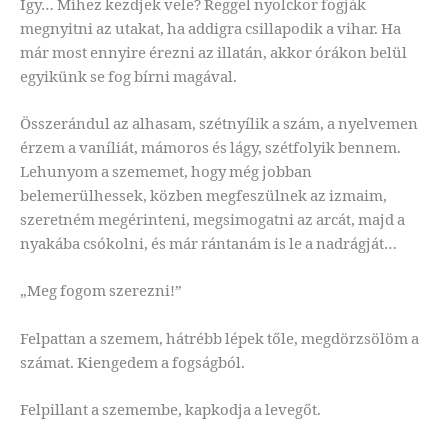
Így… Mihez kezdjek vele? Reggel nyolckor fogják
megnyitni az utakat, ha addigra csillapodik a vihar. Ha
már most ennyire érezni az illatán, akkor órákon belül
egyikünk se fog bírni magával.
Összerándul az alhasam, szétnyílik a szám, a nyelvemen
érzem a vaníliát, mámoros és lágy, szétfolyik bennem.
Lehunyom a szememet, hogy még jobban
belemerülhessek, közben megfeszülnek az izmaim,
szeretném megérinteni, megsimogatni az arcát, majd a
nyakába csókolni, és már rántanám is le a nadrágját…
„Meg fogom szerezni!”
Felpattan a szemem, hátrébb lépek tőle, megdörzsölöm a
számat. Kiengedem a fogságból.
Felpillant a szemembe, kapkodja a levegőt.