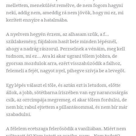
mellettem, menekülést remélve, de nem fogom hagyni
neki, addig nem, ameddig rá nem jövök, hogy mi ez, mi
kerített ennyire a hatalmába.
A nyelvem hegyén érzem, az alhasam szűk, a f…
sziklakemény, fájdalom hasít bele minden lépésnél,
ahogy a nadrág rászorul. Perzselnek a vénáim, meg kell
tudnom, mi ez… Ava ki akar ugrani tőlem jobbra, de
gyorsan mozdulok arra, ezért visszahúzódik a falhoz,
felemeli a fejét, nagyot nyel, pihegve szívja be a levegőt.
Egy lépés választ el tőle, és aztán ezt is letudom, előtte
állok, a jobb, sötétbarna íriszében van egy narancssárgás
csík, az orrcimpája megremeg, el akar tőlem fordulni, de
nem bír, rabul ejtettem a pillantásommal, és nem bír már
szabadulni.
A félelem ecetszaga felerősödik a vaníliában. Miért nem
változott át? Nem jutott az eszébe, vagy… Nem tudott?