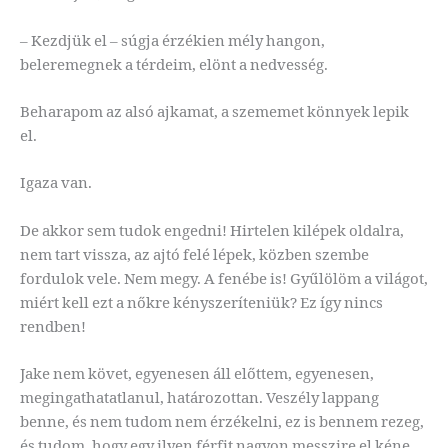
– Kezdjük el – súgja érzékien mély hangon,
beleremegnek a térdeim, elönt a nedvesség.
Beharapom az alsó ajkamat, a szememet könnyek lepik
el.
Igaza van.
De akkor sem tudok engedni! Hirtelen kilépek oldalra,
nem tart vissza, az ajtó felé lépek, közben szembe
fordulok vele. Nem megy. A fenébe is! Gyűlölöm a világot,
miért kell ezt a nőkre kényszeríteniük? Ez így nincs
rendben!
Jake nem követ, egyenesen áll előttem, egyenesen,
megingathatatlanul, határozottan. Veszély lappang
benne, és nem tudom nem érzékelni, ez is bennem rezeg,
és tudom, hogy egy ilyen férfit nagyon messzire el kéne