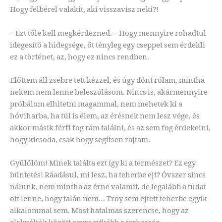
Hogy felbérel valakit, aki visszavisz neki?!
– Ezt tőle kell megkérdezned. – Hogy mennyire rohadtul
idegesítő a hidegsége, őt tényleg egy cseppet sem érdekli
ez a történet, az, hogy ez nincs rendben.
Előttem áll zsebre tett kézzel, és úgy dönt rólam, mintha
nekem nem lenne beleszólásom. Nincs is, akármennyire
próbálom elhitetni magammal, nem mehetek ki a
hóviharba, ha túl is élem, az érésnek nem lesz vége, és
akkor másik férfi fog rám találni, és az sem fog érdekelni,
hogy kicsoda, csak hogy segítsen rajtam.
Gyűlölöm! Minek találta ezt így ki a természet? Ez egy
büntetés! Ráadásul, mi lesz, ha teherbe ejt? Óvszer sincs
nálunk, nem mintha az érne valamit, de legalább a tudat
ott lenne, hogy talán nem… Troy sem ejtett teherbe egyik
alkalommal sem. Most hatalmas szerencse, hogy az