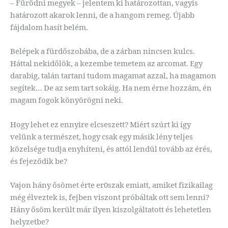
– Fürödni megyek – jelentem ki határozottan, vagyis
határozott akarok lenni, de a hangom remeg. Újabb
fájdalom hasít belém.
Belépek a fürdőszobába, de a zárban nincsen kulcs.
Háttal nekidőlök, a kezembe temetem az arcomat. Egy
darabig, talán tartani tudom magamat azzal, ha magamon
segítek… De az sem tart sokáig. Ha nem érne hozzám, én
magam fogok könyörögni neki.
Hogy lehet ez ennyire elcseszett? Miért szúrt ki így
velünk a természet, hogy csak egy másik lény teljes
közelsége tudja enyhíteni, és attól lendül tovább az érés,
és fejeződik be?
Vajon hány ősömet érte er0szak emiatt, amiket fizikailag
még élveztek is, fejben viszont próbáltak ott sem lenni?
Hány ősöm került már ilyen kiszolgáltatott és lehetetlen
helyzetbe?