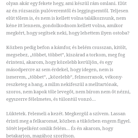
olyan akár egy fekete hegy, ami készül rám omlani. Elüt
az én rózsaszín pulóveremtől és leggingsemtől. Teljesen
elüt tőlem is, és nem is kellett volna találkoznunk, nem
kéne itt lennem, gondolkodnom kellett volna, amikor
megkért, hogy segítsek neki, hogy lehettem ilyen ostoba?
Közben pedig befon a kámfor, és belém csusszan, kitölt,
megsebez, „többet, többet”, kiszárad a torkom, meg fog
érinteni, akarom, hogy közelebb kerüljön, és egy
másodpercre az sem érdekel, hogy idegen, nem is
ismerem, „többet”, „közelebb”, felmorranok, vékony-
reszketeg a hang, a mllm nekifeszül a melltartónak,
szoros, nem kapok tőle levegőt, nem bírom nem őt nézni,
egyszerre félelmetes, és túlontúl vonzó…
Lüktetek. Felemeli a kezét. Megkergül a szívem. Lassan
érinti meg a felkaromat, közben a tükörben engem figyel.
Sötét lepelként omlik felém… És én akarom, hogy
betakarjon, magához szorítson.