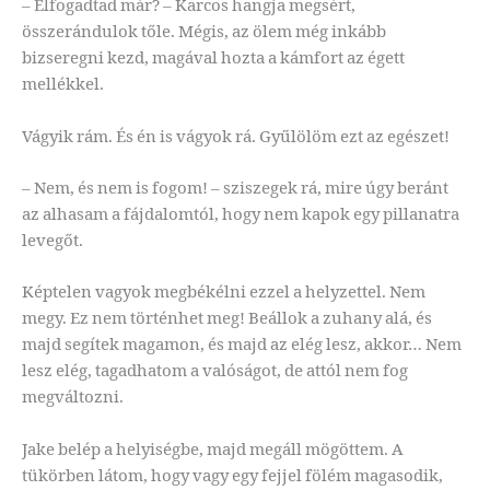
– Elfogadtad már? – Karcos hangja megsért,
összerándulok tőle. Mégis, az ölem még inkább
bizseregni kezd, magával hozta a kámfort az égett
mellékkel.
Vágyik rám. És én is vágyok rá. Gyűlölöm ezt az egészet!
– Nem, és nem is fogom! – sziszegek rá, mire úgy beránt
az alhasam a fájdalomtól, hogy nem kapok egy pillanatra
levegőt.
Képtelen vagyok megbékélni ezzel a helyzettel. Nem
megy. Ez nem történhet meg! Beállok a zuhany alá, és
majd segítek magamon, és majd az elég lesz, akkor… Nem
lesz elég, tagadhatom a valóságot, de attól nem fog
megváltozni.
Jake belép a helyiségbe, majd megáll mögöttem. A
tükörben látom, hogy vagy egy fejjel fölém magasodik,