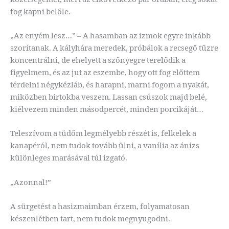
fog kapni belőle.
„Az enyém lesz…” – A hasamban az izmok egyre inkább
szorítanak. A kályhára meredek, próbálok a recsegő tűzre
koncentrálni, de ehelyett a szőnyegre terelődik a
figyelmem, és az jut az eszembe, hogy ott fog előttem
térdelni négykézláb, és harapni, marni fogom a nyakát,
miközben birtokba veszem. Lassan csúszok majd belé,
kiélvezem minden másodpercét, minden porcikáját…
Teleszívom a tüdőm legmélyebb részét is, felkelek a
kanapéról, nem tudok tovább ülni, a vanília az ánizs
különleges marásával túl izgató.
„Azonnal!”
A sürgetést a hasizmaimban érzem, folyamatosan
készenlétben tart, nem tudok megnyugodni.