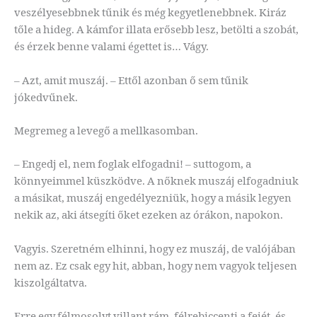
veszélyesebbnek tűnik és még kegyetlenebbnek. Kiráz
tőle a hideg. A kámfor illata erősebb lesz, betölti a szobát,
és érzek benne valami égettet is… Vágy.
– Azt, amit muszáj. – Ettől azonban ő sem tűnik
jókedvűnek.
Megremeg a levegő a mellkasomban.
– Engedj el, nem foglak elfogadni! – suttogom, a
könnyeimmel küszködve. A nőknek muszáj elfogadniuk
a másikat, muszáj engedélyezniük, hogy a másik legyen
nekik az, aki átsegíti őket ezeken az órákon, napokon.
Vagyis. Szeretném elhinni, hogy ez muszáj, de valójában
nem az. Ez csak egy hit, abban, hogy nem vagyok teljesen
kiszolgáltatva.
Erre egy félmosolyt villant rám, félrebiccenti a fejét, és