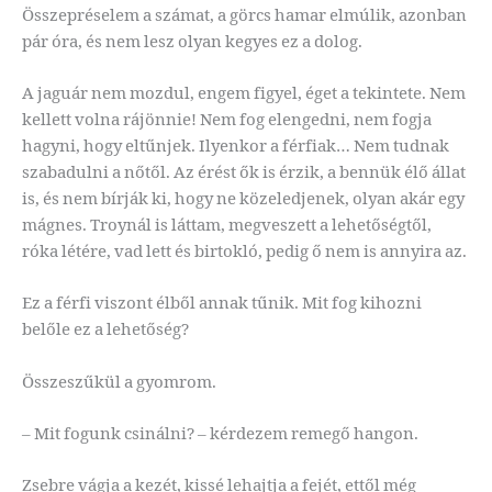
Összepréselem a számat, a görcs hamar elmúlik, azonban
pár óra, és nem lesz olyan kegyes ez a dolog.
A jaguár nem mozdul, engem figyel, éget a tekintete. Nem
kellett volna rájönnie! Nem fog elengedni, nem fogja
hagyni, hogy eltűnjek. Ilyenkor a férfiak… Nem tudnak
szabadulni a nőtől. Az érést ők is érzik, a bennük élő állat
is, és nem bírják ki, hogy ne közeledjenek, olyan akár egy
mágnes. Troynál is láttam, megveszett a lehetőségtől,
róka létére, vad lett és birtokló, pedig ő nem is annyira az.
Ez a férfi viszont élből annak tűnik. Mit fog kihozni
belőle ez a lehetőség?
Összeszűkül a gyomrom.
– Mit fogunk csinálni? – kérdezem remegő hangon.
Zsebre vágja a kezét, kissé lehajtja a fejét, ettől még