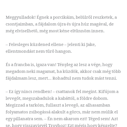
Meggyulladok! Égnek a porcikáim, belülről reszketek, a
csontjaimban, a fájdalom újra és újra húz magával, de
még elviselhető, még most kéne eltűnnöm innen.
– Felesleges küzdened ellene – jelenti ki Jake,
ellentmondást nem tűrő hangon.
És a francba is, igaza van! Tényleg az lesz a vége, hogy
megadom neki magamat, ha küzdök, akkor csak még több
fájdalmam lesz, mert… Rohadtul nem tudok mást tenni.
– Ez így nincs rendben! – csattanok fel megint. Kifújom a
levegőt, megszabadulok a kabáttól, a földre dobom.
Megizzad a tarkóm, fullaszt a levegő, az alhasamban
folyamatos zsibogássá alakult a görcs, már nem múlik el
egy pillanatra sem. – Én nem akarom ezt! Téged sem! Azt
se, hogy visszavigyél Troyhoz! Ezt mégis hogy képzelte?