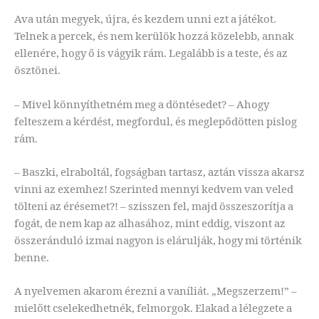
Ava után megyek, újra, és kezdem unni ezt a játékot.
Telnek a percek, és nem kerülök hozzá közelebb, annak
ellenére, hogy ő is vágyik rám. Legalább is a teste, és az
ösztönei.
– Mivel könnyíthetném meg a döntésedet? – Ahogy
felteszem a kérdést, megfordul, és meglepődötten pislog
rám.
– Baszki, elraboltál, fogságban tartasz, aztán vissza akarsz
vinni az exemhez! Szerinted mennyi kedvem van veled
tölteni az érésemet?! – szisszen fel, majd összeszorítja a
fogát, de nem kap az alhasához, mint eddig, viszont az
összeránduló izmai nagyon is elárulják, hogy mi történik
benne.
A nyelvemen akarom érezni a vaníliát. „Megszerzem!” –
mielőtt cselekedhetnék, felmorgok. Elakad a lélegzete a