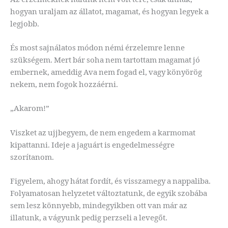
hogyan uraljam az állatot, magamat, és hogyan legyek a
legjobb.
És most sajnálatos módon némi érzelemre lenne
szükségem. Mert bár soha nem tartottam magamat jó
embernek, ameddig Ava nem fogad el, vagy könyörög
nekem, nem fogok hozzáérni.
„Akarom!”
Viszket az ujjbegyem, de nem engedem a karmomat
kipattanni. Ideje a jaguárt is engedelmességre
szorítanom.
Figyelem, ahogy hátat fordít, és visszamegy a nappaliba.
Folyamatosan helyzetet változtatunk, de egyik szobába
sem lesz könnyebb, mindegyikben ott van már az
illatunk, a vágyunk pedig perzseli a levegőt.