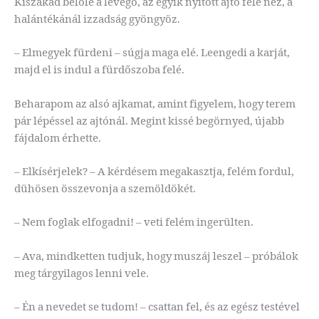
Kiszakad belőle a levegő, az egyik nyitott ajtó felé néz, a
halántékánál izzadság gyöngyöz.
– Elmegyek fürdeni – súgja maga elé. Leengedi a karját,
majd el is indul a fürdőszoba felé.
Beharapom az alsó ajkamat, amint figyelem, hogy terem
pár lépéssel az ajtónál. Megint kissé begörnyed, újabb
fájdalom érhette.
– Elkísérjelek? – A kérdésem megakasztja, felém fordul,
dühösen összevonja a szemöldökét.
– Nem foglak elfogadni! – veti felém ingerülten.
– Ava, mindketten tudjuk, hogy muszáj leszel – próbálok
meg tárgyilagos lenni vele.
– Én a nevedet se tudom! – csattan fel, és az egész testével