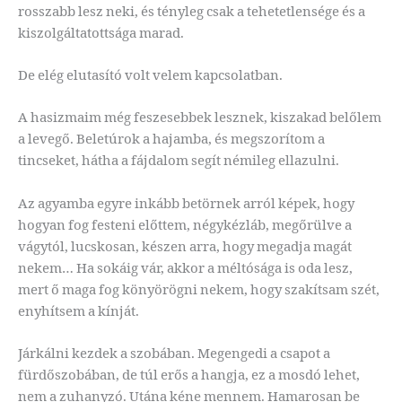
rosszabb lesz neki, és tényleg csak a tehetetlensége és a
kiszolgáltatottsága marad.
De elég elutasító volt velem kapcsolatban.
A hasizmaim még feszesebbek lesznek, kiszakad belőlem
a levegő. Beletúrok a hajamba, és megszorítom a
tincseket, hátha a fájdalom segít némileg ellazulni.
Az agyamba egyre inkább betörnek arról képek, hogy
hogyan fog festeni előttem, négykézláb, megőrülve a
vágytól, lucskosan, készen arra, hogy megadja magát
nekem… Ha sokáig vár, akkor a méltósága is oda lesz,
mert ő maga fog könyörögni nekem, hogy szakítsam szét,
enyhítsem a kínját.
Járkálni kezdek a szobában. Megengedi a csapot a
fürdőszobában, de túl erős a hangja, ez a mosdó lehet,
nem a zuhanyzó. Utána kéne mennem. Hamarosan be