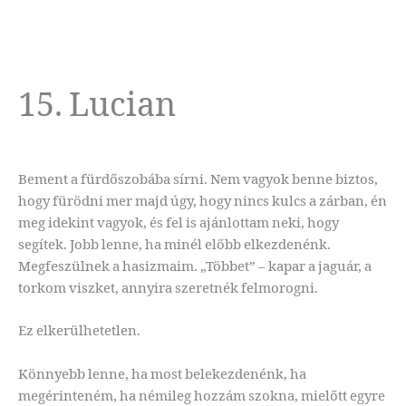
15. Lucian
Bement a fürdőszobába sírni. Nem vagyok benne biztos,
hogy fürödni mer majd úgy, hogy nincs kulcs a zárban, én
meg idekint vagyok, és fel is ajánlottam neki, hogy
segítek. Jobb lenne, ha minél előbb elkezdenénk.
Megfeszülnek a hasizmaim. „Többet” – kapar a jaguár, a
torkom viszket, annyira szeretnék felmorogni.
Ez elkerülhetetlen.
Könnyebb lenne, ha most belekezdenénk, ha
megérinteném, ha némileg hozzám szokna, mielőtt egyre