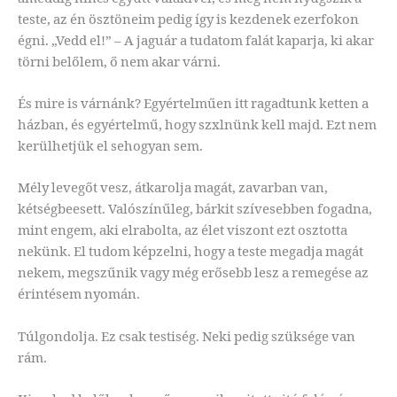
teste, az én ösztöneim pedig így is kezdenek ezerfokon
égni. „Vedd el!” – A jaguár a tudatom falát kaparja, ki akar
törni belőlem, ő nem akar várni.
És mire is várnánk? Egyértelműen itt ragadtunk ketten a
házban, és egyértelmű, hogy szxlnünk kell majd. Ezt nem
kerülhetjük el sehogyan sem.
Mély levegőt vesz, átkarolja magát, zavarban van,
kétségbeesett. Valószínűleg, bárkit szívesebben fogadna,
mint engem, aki elrabolta, az élet viszont ezt osztotta
nekünk. El tudom képzelni, hogy a teste megadja magát
nekem, megszűnik vagy még erősebb lesz a remegése az
érintésem nyomán.
Túlgondolja. Ez csak testiség. Neki pedig szüksége van
rám.