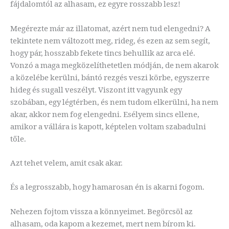
fájdalomtól az alhasam, ez egyre rosszabb lesz!
Megérezte már az illatomat, azért nem tud elengedni? A
tekintete nem változott meg, rideg, és ezen az sem segít,
hogy pár, hosszabb fekete tincs behullik az arca elé.
Vonzó a maga megközelíthetetlen módján, de nem akarok
a közelébe kerülni, bántó rezgés veszi körbe, egyszerre
hideg és sugall veszélyt. Viszont itt vagyunk egy
szobában, egy légtérben, és nem tudom elkerülni, ha nem
akar, akkor nem fog elengedni. Esélyem sincs ellene,
amikor a vállára is kapott, képtelen voltam szabadulni
tőle.
Azt tehet velem, amit csak akar.
És a legrosszabb, hogy hamarosan én is akarni fogom.
Nehezen fojtom vissza a könnyeimet. Begörcsöl az
alhasam, oda kapom a kezemet, mert nem bírom ki.