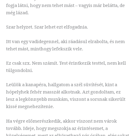
fogja látni, hogy nem tehet mást – vagyis már belátta, de
még lázad.
Szar helyzet. Szar lehet ezt elfogadnia.
Itt van egy vadidegennel, aki ráadásul elrabolta, és nem
tehet mást, minthogy lefekszik vele.
Ez csak szx. Nem számít. Test érintkezik testtel, nem kell
túlgondolni.
Leülök a kanapéra, hallgatom a szél süvítését, kint a
hópelyhek fehér masszát alkotnak. Azt gondoltam, ez
lesz a legkönnyebb munkám, viszont a sorsnak sikerült
kissé megnehezítenie.
Ha végre előmerészkedik, akkor viszont nem várok
tovább. Ideje, hogy megszokja az érintésemet, a
közelségemet, mert az elkövetkező pár órában, elég sokat