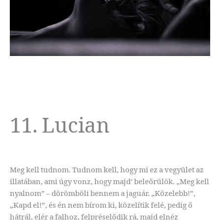
11. Lucian
Meg kell tudnom. Tudnom kell, hogy mi ez a vegyület az
illatában, ami úgy vonz, hogy majd’ beleőrülök. „Meg kell
nyalnom” – dörömböli bennem a jaguár. „Közelebb!”,
„Kapd el!”, és én nem bírom ki, közelítik felé, pedig ő
hátrál, elér a falhoz, felpréselődik rá, majd elnéz