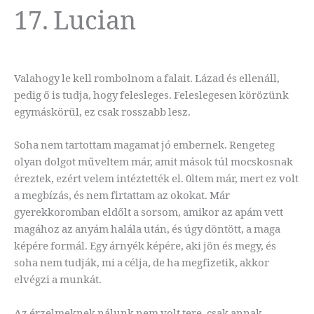
17. Lucian
Valahogy le kell rombolnom a falait. Lázad és ellenáll,
pedig ő is tudja, hogy felesleges. Feleslegesen körözünk
egymáskörül, ez csak rosszabb lesz.
Soha nem tartottam magamat jó embernek. Rengeteg
olyan dolgot műveltem már, amit mások túl mocskosnak
éreztek, ezért velem intéztették el. 0ltem már, mert ez volt
a megbízás, és nem firtattam az okokat. Már
gyerekkoromban eldőlt a sorsom, amikor az apám vett
magához az anyám halála után, és úgy döntött, a maga
képére formál. Egy árnyék képére, aki jön és megy, és
soha nem tudják, mi a célja, de ha megfizetik, akkor
elvégzi a munkát.
Az érzelmeknek nálunk nem volt tere, csak annak,