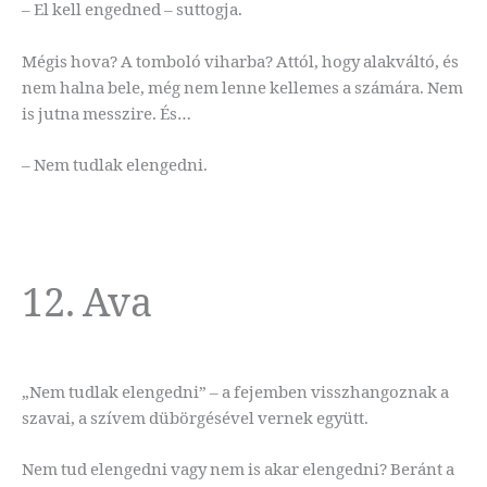
– El kell engedned – suttogja.
Mégis hova? A tomboló viharba? Attól, hogy alakváltó, és
nem halna bele, még nem lenne kellemes a számára. Nem
is jutna messzire. És…
– Nem tudlak elengedni.
12. Ava
„Nem tudlak elengedni” – a fejemben visszhangoznak a
szavai, a szívem dübörgésével vernek együtt.
Nem tud elengedni vagy nem is akar elengedni? Beránt a