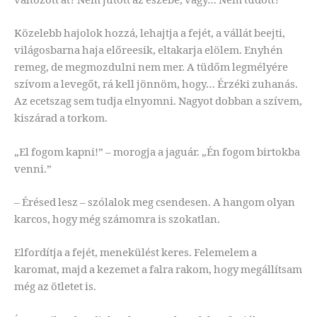
Közelebb hajolok hozzá, lehajtja a fejét, a vállát beejti,
világosbarna haja előreesik, eltakarja elölem. Enyhén
remeg, de megmozdulni nem mer. A tüdőm legmélyére
szívom a levegőt, rá kell jönnöm, hogy… Érzéki zuhanás.
Az ecetszag sem tudja elnyomni. Nagyot dobban a szívem,
kiszárad a torkom.
„El fogom kapni!” – morogja a jaguár. „Én fogom birtokba
venni.”
– Érésed lesz – szólalok meg csendesen. A hangom olyan
karcos, hogy még számomra is szokatlan.
Elfordítja a fejét, menekülést keres. Felemelem a
karomat, majd a kezemet a falra rakom, hogy megállítsam
még az ötletet is.