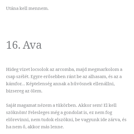
Utána kell mennem.
16. Ava
Hideg vizet locsolok az arcomba, majd megmarkolom a
csap szélét. Egyre erősebben ránt be az alhasam, és az a
kámfor… Képtelenség annak a hűvösnek ellenállni,
bizsereg az ölem.
Saját magamat nézem a tükörben. Akkor sem! El kell
szöknöm! Felesleges még a gondolat is, ez nem fog
előrevinni, nem tudok elszökni, be vagyunk ide zárva, és
ha nem ő, akkor más lenne.