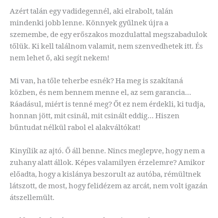
Azért talán egy vadidegennél, aki elrabolt, talán
mindenki jobb lenne. Könnyek gyűlnek újra a
szemembe, de egy erőszakos mozdulattal megszabadulok
tőlük. Ki kell találnom valamit, nem szenvedhetek itt. És
nem lehet ő, aki segít nekem!
Mi van, ha tőle teherbe esnék? Ha meg is szakítaná
közben, és nem bennem menne el, az sem garancia…
Ráadásul, miért is tenné meg? Őt ez nem érdekli, ki tudja,
honnan jött, mit csinál, mit csinált eddig… Hiszen
bűntudat nélkül rabol el alakváltókat!
Kinyílik az ajtó. Ő áll benne. Nincs meglepve, hogy nem a
zuhany alatt állok. Képes valamilyen érzelemre? Amikor
előadta, hogy a kislánya beszorult az autóba, rémültnek
látszott, de most, hogy felidézem az arcát, nem volt igazán
átszellemült.