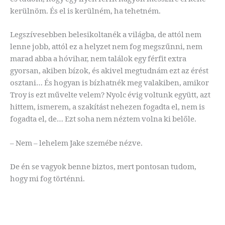
kerülnöm. És el is kerülném, ha tehetném.
Legszívesebben belesikoltanék a világba, de attól nem
lenne jobb, attól ez a helyzet nem fog megszűnni, nem
marad abba a hóvihar, nem találok egy férfit extra
gyorsan, akiben bízok, és akivel megtudnám ezt az érést
osztani… És hogyan is bízhatnék meg valakiben, amikor
Troy is ezt művelte velem? Nyolc évig voltunk együtt, azt
hittem, ismerem, a szakítást nehezen fogadta el, nem is
fogadta el, de… Ezt soha nem néztem volna ki belőle.
– Nem – lehelem Jake szemébe nézve.
De én se vagyok benne biztos, mert pontosan tudom,
hogy mi fog történni.