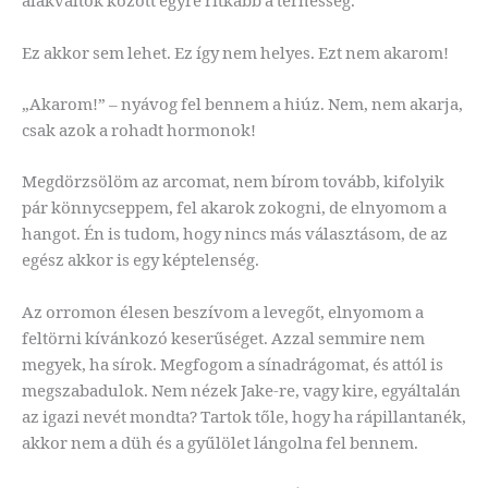
alakváltók között egyre ritkább a terhesség.
Ez akkor sem lehet. Ez így nem helyes. Ezt nem akarom!
„Akarom!” – nyávog fel bennem a hiúz. Nem, nem akarja,
csak azok a rohadt hormonok!
Megdörzsölöm az arcomat, nem bírom tovább, kifolyik
pár könnycseppem, fel akarok zokogni, de elnyomom a
hangot. Én is tudom, hogy nincs más választásom, de az
egész akkor is egy képtelenség.
Az orromon élesen beszívom a levegőt, elnyomom a
feltörni kívánkozó keserűséget. Azzal semmire nem
megyek, ha sírok. Megfogom a sínadrágomat, és attól is
megszabadulok. Nem nézek Jake-re, vagy kire, egyáltalán
az igazi nevét mondta? Tartok tőle, hogy ha rápillantanék,
akkor nem a düh és a gyűlölet lángolna fel bennem.