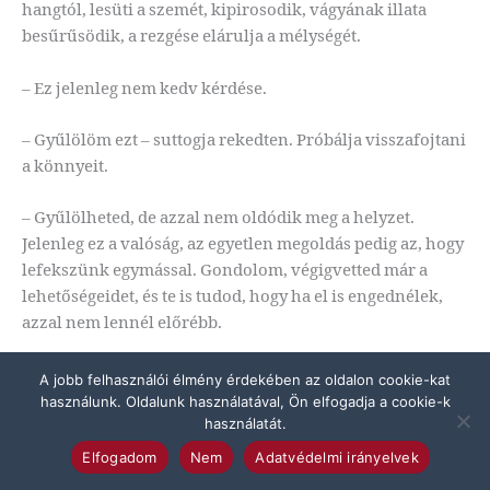
hangtól, lesüti a szemét, kipirosodik, vágyának illata
besűrűsödik, a rezgése elárulja a mélységét.
– Ez jelenleg nem kedv kérdése.
– Gyűlölöm ezt – suttogja rekedten. Próbálja visszafojtani
a könnyeit.
– Gyűlölheted, de azzal nem oldódik meg a helyzet.
Jelenleg ez a valóság, az egyetlen megoldás pedig az, hogy
lefekszünk egymással. Gondolom, végigvetted már a
lehetőségeidet, és te is tudod, hogy ha el is engednélek,
azzal nem lennél előrébb.
Nyel egyet, kifújja a levegőt, átkarolja magát. A válla
A jobb felhasználói élmény érdekében az oldalon cookie-kat
begörnyed, fájdalmai vannak. Fájdalmak, amiket
használunk. Oldalunk használatával, Ön elfogadja a cookie-k
használatát.
enyhíthetnék, ha végre hajlandó lenne megadni magát.
Elfogadom
Nem
Adatvédelmi irányelvek
A kályhában recseg a tűz, sárgás fénye a szőnyegre vetül.