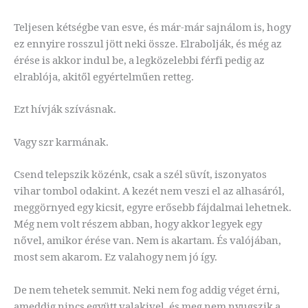
Teljesen kétségbe van esve, és már-már sajnálom is, hogy
ez ennyire rosszul jött neki össze. Elrabolják, és még az
érése is akkor indul be, a legközelebbi férfi pedig az
elrablója, akitől egyértelműen retteg.
Ezt hívják szívásnak.
Vagy szr karmának.
Csend telepszik közénk, csak a szél süvít, iszonyatos
vihar tombol odakint. A kezét nem veszi el az alhasáról,
meggörnyed egy kicsit, egyre erősebb fájdalmai lehetnek.
Még nem volt részem abban, hogy akkor legyek egy
nővel, amikor érése van. Nem is akartam. És valójában,
most sem akarom. Ez valahogy nem jó így.
De nem tehetek semmit. Neki nem fog addig véget érni,
ameddig nincs együtt valakivel, és meg nem nyugszik a