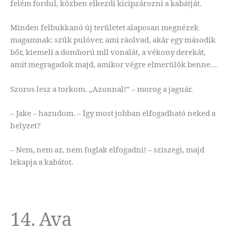
felém fordul, közben elkezdi kicipzározni a kabátját.
Minden felbukkanó új területet alaposan megnézek
magamnak: szűk pulóver, ami ráolvad, akár egy második
bőr, kiemeli a domború mll vonalát, a vékony derekát,
amit megragadok majd, amikor végre elmerülök benne…
Szoros lesz a torkom. „Azonnal!” – morog a jaguár.
– Jake – hazudom. – Így most jobban elfogadható neked a
helyzet?
– Nem, nem az, nem foglak elfogadni! – sziszegi, majd
lekapja a kabátot.
14. Ava