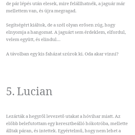
de pár lépés után elesek, mire felállhatnék, a jaguár már
mellettem van, és újra megragad.
Segítségért kiáltok, de a szél olyan erősen zúg, hogy
elnyomja a hangomat. A jaguárt sem érdeklem, elfordul,
velem együtt, és elindul…
A távolban egy kis faházat szúrok ki. Oda akar vinni?
5. Lucian
Lezárták a hegyről levezető utakat a hóvihar miatt. Az
előbb belefutottam egy keresztbeálló hókotróba, mellette
álltak páran, és intettek. Egyértelmű, hogy nem lehet a