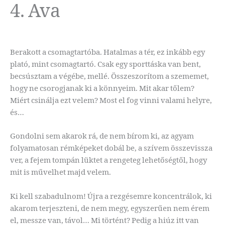
4. Ava
Berakott a csomagtartóba. Hatalmas a tér, ez inkább egy
plató, mint csomagtartó. Csak egy sporttáska van bent,
becsúsztam a végébe, mellé. Összeszorítom a szememet,
hogy ne csorogjanak ki a könnyeim. Mit akar tőlem?
Miért csinálja ezt velem? Most el fog vinni valami helyre,
és…
Gondolni sem akarok rá, de nem bírom ki, az agyam
folyamatosan rémképeket dobál be, a szívem összevissza
ver, a fejem tompán lüktet a rengeteg lehetőségtől, hogy
mit is művelhet majd velem.
Ki kell szabadulnom! Újra a rezgésemre koncentrálok, ki
akarom terjeszteni, de nem megy, egyszerűen nem érem
el, messze van, távol… Mi történt? Pedig a hiúz itt van