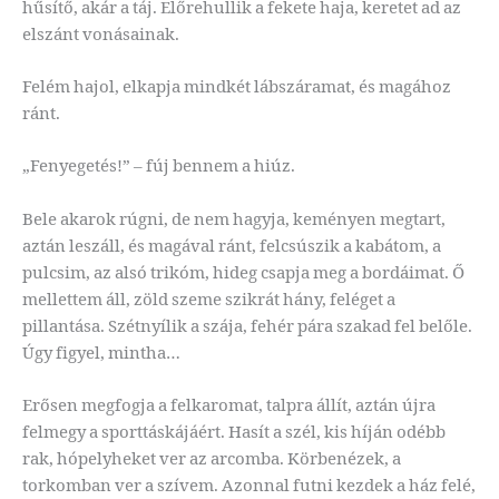
hűsítő, akár a táj. Előrehullik a fekete haja, keretet ad az
elszánt vonásainak.
Felém hajol, elkapja mindkét lábszáramat, és magához
ránt.
„Fenyegetés!” – fúj bennem a hiúz.
Bele akarok rúgni, de nem hagyja, keményen megtart,
aztán leszáll, és magával ránt, felcsúszik a kabátom, a
pulcsim, az alsó trikóm, hideg csapja meg a bordáimat. Ő
mellettem áll, zöld szeme szikrát hány, feléget a
pillantása. Szétnyílik a szája, fehér pára szakad fel belőle.
Úgy figyel, mintha…
Erősen megfogja a felkaromat, talpra állít, aztán újra
felmegy a sporttáskájáért. Hasít a szél, kis híján odébb
rak, hópelyheket ver az arcomba. Körbenézek, a
torkomban ver a szívem. Azonnal futni kezdek a ház felé,