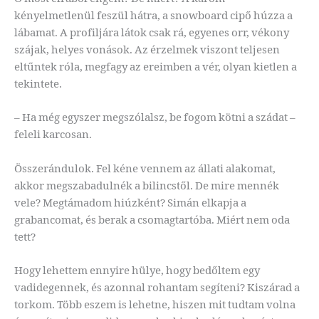
kényelmetlenül feszül hátra, a snowboard cipő húzza a
lábamat. A profiljára látok csak rá, egyenes orr, vékony
szájak, helyes vonások. Az érzelmek viszont teljesen
eltűntek róla, megfagy az ereimben a vér, olyan kietlen a
tekintete.
– Ha még egyszer megszólalsz, be fogom kötni a szádat –
feleli karcosan.
Összerándulok. Fel kéne vennem az állati alakomat,
akkor megszabadulnék a bilincstől. De mire mennék
vele? Megtámadom hiúzként? Simán elkapja a
grabancomat, és berak a csomagtartóba. Miért nem oda
tett?
Hogy lehettem ennyire hülye, hogy bedőltem egy
vadidegennek, és azonnal rohantam segíteni? Kiszárad a
torkom. Több eszem is lehetne, hiszen mit tudtam volna