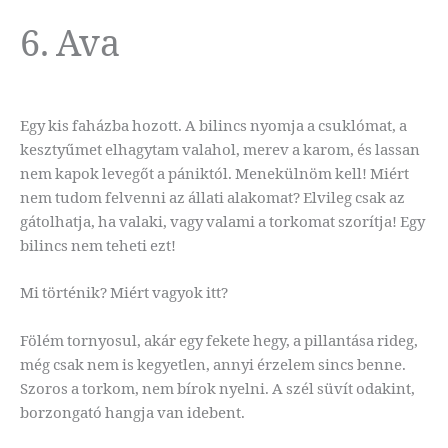
6. Ava
Egy kis faházba hozott. A bilincs nyomja a csuklómat, a
kesztyűmet elhagytam valahol, merev a karom, és lassan
nem kapok levegőt a pániktól. Menekülnöm kell! Miért
nem tudom felvenni az állati alakomat? Elvileg csak az
gátolhatja, ha valaki, vagy valami a torkomat szorítja! Egy
bilincs nem teheti ezt!
Mi történik? Miért vagyok itt?
Fölém tornyosul, akár egy fekete hegy, a pillantása rideg,
még csak nem is kegyetlen, annyi érzelem sincs benne.
Szoros a torkom, nem bírok nyelni. A szél süvít odakint,
borzongató hangja van idebent.