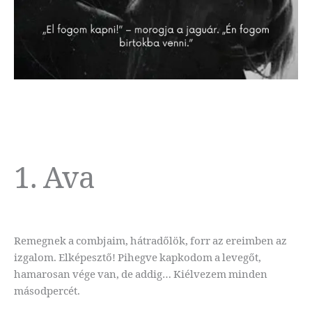
1. Ava
Remegnek a combjaim, hátradőlök, forr az ereimben az
izgalom. Elképesztő! Pihegve kapkodom a levegőt,
hamarosan vége van, de addig… Kiélvezem minden
másodpercét.