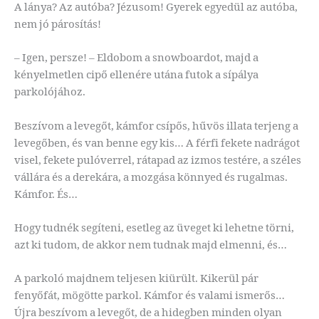
A lánya? Az autóba? Jézusom! Gyerek egyedül az autóba,
nem jó párosítás!
– Igen, persze! – Eldobom a snowboardot, majd a
kényelmetlen cipő ellenére utána futok a sípálya
parkolójához.
Beszívom a levegőt, kámfor csípős, hűvös illata terjeng a
levegőben, és van benne egy kis… A férfi fekete nadrágot
visel, fekete pulóverrel, rátapad az izmos testére, a széles
vállára és a derekára, a mozgása könnyed és rugalmas.
Kámfor. És…
Hogy tudnék segíteni, esetleg az üveget ki lehetne törni,
azt ki tudom, de akkor nem tudnak majd elmenni, és…
A parkoló majdnem teljesen kiürült. Kikerül pár
fenyőfát, mögötte parkol. Kámfor és valami ismerős…
Újra beszívom a levegőt, de a hidegben minden olyan