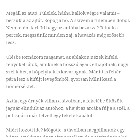
Megáll az autó. Fülelek, hátha hallok végre valamit –
becsukja az ajtót. Ropog a hó. A szívem a fülemben dobol.
Nem felém tart. Itt hagy az autóba bezárva? Telnek a
percek, megszűnik minden zaj, a havazás még erősebb
lesz.
Ülésbe tornázom magamat, az ablakon nézek kifelé,
fenyőket látok, amiknek a hosszú ágaik elhajolnak, nagy
szél lehet, a hópelyhek is kavarognak. Már itt is fehér
pára lesz a kifújt levegőmből, gyorsan hűlni kezd a
hőmérséklet.
Aztán egy árnyék villan a távolban, a feketébe öltözött
jaguár elindult az autóhoz, a haját az arcába fújja a szél, a
pulcsijára már felvett egy fekete kabátot.
Miért hozott ide? Mögötte, a távolban megpillantok egy