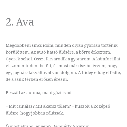
2. Ava
Megdöbbeni sincs időm, minden olyan gyorsan történik
körülöttem. Az autó hátsó ülésére, a bőrre érkeztem.
Gyerek sehol. Összefacsarodik a gyomrom. A kámfor illat
viszont mindent betölt, és most már tisztán érzem, hogy
egy jaguáralakváltóval van dolgom. A hideg eddig elfedte,
de a szűk térben erősen érezni.
Beszáll az autóba, majd gázt is ad.
– Mit csinálsz? Mit akarsz tőlem? – kúszok a középső
ülésre, hogy jobban rálássak.
Ő most elrabol engem? De miért? A karom