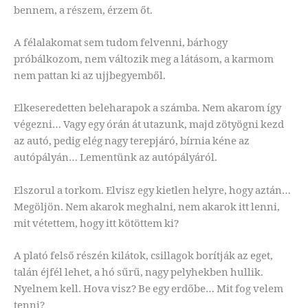
bennem, a részem, érzem őt.
A félalakomat sem tudom felvenni, bárhogy
próbálkozom, nem változik meg a látásom, a karmom
nem pattan ki az ujjbegyemből.
Elkeseredetten beleharapok a számba. Nem akarom így
végezni… Vagy egy órán át utazunk, majd zötyögni kezd
az autó, pedig elég nagy terepjáró, bírnia kéne az
autópályán… Lementünk az autópályáról.
Elszorul a torkom. Elvisz egy kietlen helyre, hogy aztán…
Megöljön. Nem akarok meghalni, nem akarok itt lenni,
mit vétettem, hogy itt kötöttem ki?
A plató felső részén kilátok, csillagok borítják az eget,
talán éjfél lehet, a hó sűrű, nagy pelyhekben hullik.
Nyelnem kell. Hova visz? Be egy erdőbe… Mit fog velem
tenni?