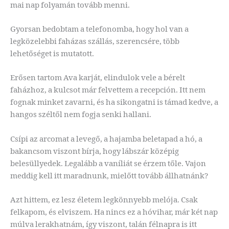
mai nap folyamán tovább menni.
Gyorsan bedobtam a telefonomba, hogy hol van a
legközelebbi faházas szállás, szerencsére, több
lehetőséget is mutatott.
Erősen tartom Ava karját, elindulok vele a bérelt
faházhoz, a kulcsot már felvettem a recepción. Itt nem
fognak minket zavarni, és ha sikongatni is támad kedve, a
hangos széltől nem fogja senki hallani.
Csípi az arcomat a levegő, a hajamba beletapad a hó, a
bakancsom viszont bírja, hogy lábszár középig
belesüllyedek. Legalább a vaníliát se érzem tőle. Vajon
meddig kell itt maradnunk, mielőtt tovább állhatnánk?
Azt hittem, ez lesz életem legkönnyebb melója. Csak
felkapom, és elviszem. Ha nincs ez a hóvihar, már két nap
múlva lerakhatnám, így viszont, talán félnapra is itt