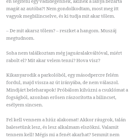
én segíteni egy vadidegennek, akinek a lánya bezárta
magát az autóba?! Nem gondolkodtam, most meg itt
vagyok megbilincselve, és ki tudja mit akar tőlem.
– De mit akarsz tőlem? – reszket a hangom. Muszáj
megtudnom.
Soha nem találkoztam még jaguáralakváltóval, miért
rabolt el? Mit akar velem tenni? Hova visz?
Kikanyarodik a parkolóból, egy másodpercre felém
fordul, majd vissza az út irányába, de nem válaszol.
Mindjárt beleharapok! Próbálom kihúzni a csuklómat a
fogságból, azonban erősen rászorította a bilincset,
esélyem sincsen.
Fel kell vennem a hiúz alakomat! Akkor ráugrok, talán
balesetünk lesz, és lesz alkalmam elszökni. Valamit
tennem kell! Mégis mi a fenét akarhat? Semmit nem