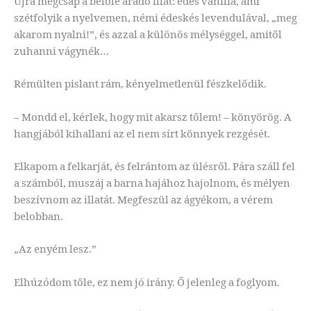
Újra megcsap a belőle áradó illat: édes vanília, ami
szétfolyik a nyelvemen, némi édeskés levendulával, „meg
akarom nyalni!”, és azzal a különös mélységgel, amitől
zuhanni vágynék…
Rémülten pislant rám, kényelmetlenül fészkelődik.
– Mondd el, kérlek, hogy mit akarsz tőlem! – könyörög. A
hangjából kihallani az el nem sírt könnyek rezgését.
Elkapom a felkarját, és felrántom az ülésről. Pára száll fel
a számból, muszáj a barna hajához hajolnom, és mélyen
beszívnom az illatát. Megfeszül az ágyékom, a vérem
belobban.
„Az enyém lesz.”
Elhúzódom tőle, ez nem jó irány. Ő jelenleg a foglyom.