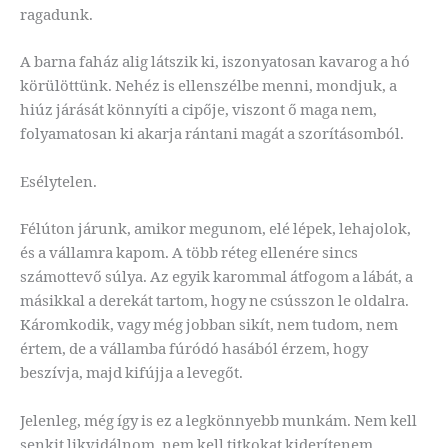
ragadunk.
A barna faház alig látszik ki, iszonyatosan kavarog a hó
körülöttünk. Nehéz is ellenszélbe menni, mondjuk, a
hiúz járását könnyíti a cipője, viszont ő maga nem,
folyamatosan ki akarja rántani magát a szorításomból.
Esélytelen.
Félúton járunk, amikor megunom, elé lépek, lehajolok,
és a vállamra kapom. A több réteg ellenére sincs
számottevő súlya. Az egyik karommal átfogom a lábát, a
másikkal a derekát tartom, hogy ne csússzon le oldalra.
Káromkodik, vagy még jobban sikít, nem tudom, nem
értem, de a vállamba fúródó hasából érzem, hogy
beszívja, majd kifújja a levegőt.
Jelenleg, még így is ez a legkönnyebb munkám. Nem kell
senkit likvidálnom, nem kell titkokat kiderítenem.