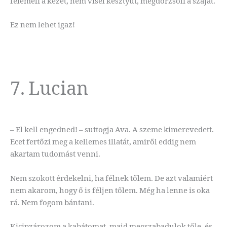
felemeli a kezét, nem visel kesztyűt, megdörzsöli a száját.
Ez nem lehet igaz!
7. Lucian
– El kell engedned! – suttogja Ava. A szeme kimerevedett.
Ecet fertőzi meg a kellemes illatát, amiről eddig nem
akartam tudomást venni.
Nem szokott érdekelni, ha félnek tőlem. De azt valamiért
nem akarom, hogy ő is féljen tőlem. Még ha lenne is oka
rá. Nem fogom bántani.
Kicipzározom a kabátomat, majd megszabadulok tőle, és