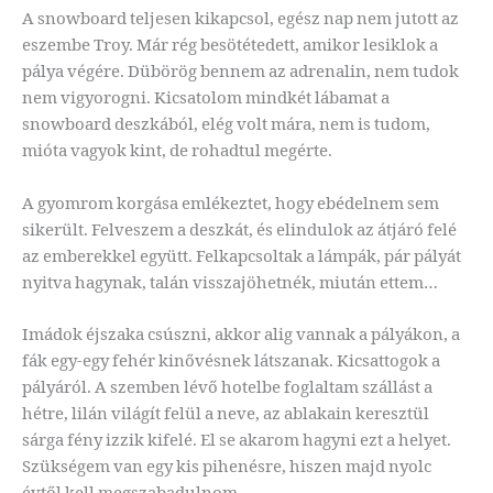
A snowboard teljesen kikapcsol, egész nap nem jutott az
eszembe Troy. Már rég besötétedett, amikor lesiklok a
pálya végére. Dübörög bennem az adrenalin, nem tudok
nem vigyorogni. Kicsatolom mindkét lábamat a
snowboard deszkából, elég volt mára, nem is tudom,
mióta vagyok kint, de rohadtul megérte.
A gyomrom korgása emlékeztet, hogy ebédelnem sem
sikerült. Felveszem a deszkát, és elindulok az átjáró felé
az emberekkel együtt. Felkapcsoltak a lámpák, pár pályát
nyitva hagynak, talán visszajöhetnék, miután ettem…
Imádok éjszaka csúszni, akkor alig vannak a pályákon, a
fák egy-egy fehér kinővésnek látszanak. Kicsattogok a
pályáról. A szemben lévő hotelbe foglaltam szállást a
hétre, lilán világít felül a neve, az ablakain keresztül
sárga fény izzik kifelé. El se akarom hagyni ezt a helyet.
Szükségem van egy kis pihenésre, hiszen majd nyolc
évtől kell megszabadulnom.