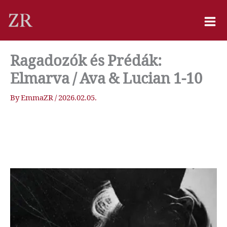
Skip
to
content
Ragadozók és Prédák:
Elmarva / Ava & Lucian 1-10
By
EmmaZR
/
2026.02.05.