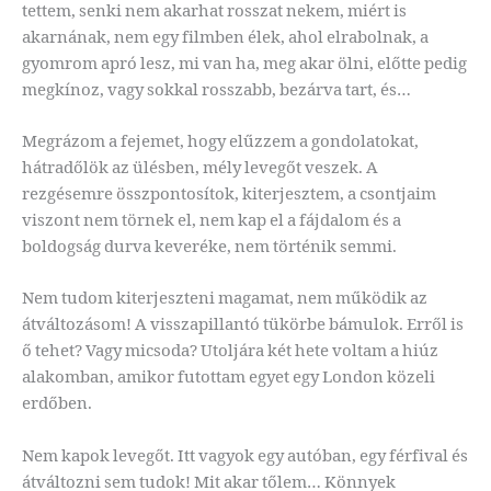
tettem, senki nem akarhat rosszat nekem, miért is
akarnának, nem egy filmben élek, ahol elrabolnak, a
gyomrom apró lesz, mi van ha, meg akar ölni, előtte pedig
megkínoz, vagy sokkal rosszabb, bezárva tart, és…
Megrázom a fejemet, hogy elűzzem a gondolatokat,
hátradőlök az ülésben, mély levegőt veszek. A
rezgésemre összpontosítok, kiterjesztem, a csontjaim
viszont nem törnek el, nem kap el a fájdalom és a
boldogság durva keveréke, nem történik semmi.
Nem tudom kiterjeszteni magamat, nem működik az
átváltozásom! A visszapillantó tükörbe bámulok. Erről is
ő tehet? Vagy micsoda? Utoljára két hete voltam a hiúz
alakomban, amikor futottam egyet egy London közeli
erdőben.
Nem kapok levegőt. Itt vagyok egy autóban, egy férfival és
átváltozni sem tudok! Mit akar tőlem… Könnyek