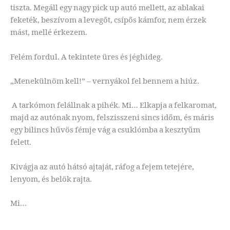
tiszta. Megáll egy nagy pick up autó mellett, az ablakai
feketék, beszívom a levegőt, csípős kámfor, nem érzek
mást, mellé érkezem.
Felém fordul. A tekintete üres és jéghideg.
„Menekülnöm kell!” – vernyákol fel bennem a hiúz.
A tarkómon felállnak a pihék. Mi… Elkapja a felkaromat,
majd az autónak nyom, felszisszeni sincs időm, és máris
egy bilincs hűvös fémje vág a csuklómba a kesztyűm
felett.
Kivágja az autó hátsó ajtaját, ráfog a fejem tetejére,
lenyom, és belök rajta.
Mi…