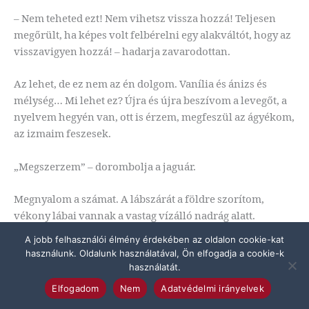
– Nem teheted ezt! Nem vihetsz vissza hozzá! Teljesen
megőrült, ha képes volt felbérelni egy alakváltót, hogy az
visszavigyen hozzá! – hadarja zavarodottan.
Az lehet, de ez nem az én dolgom. Vanília és ánizs és
mélység… Mi lehet ez? Újra és újra beszívom a levegőt, a
nyelvem hegyén van, ott is érzem, megfeszül az ágyékom,
az izmaim feszesek.
„Megszerzem” – dorombolja a jaguár.
Megnyalom a számat. A lábszárát a földre szorítom,
vékony lábai vannak a vastag vízálló nadrág alatt.
A jobb felhasználói élmény érdekében az oldalon cookie-kat
Találkozik a pillantásunk. Kiszakad belőle a levegő.
használunk. Oldalunk használatával, Ön elfogadja a cookie-k
használatát.
– Nem fogsz megölni?
Elfogadom
Nem
Adatvédelmi irányelvek