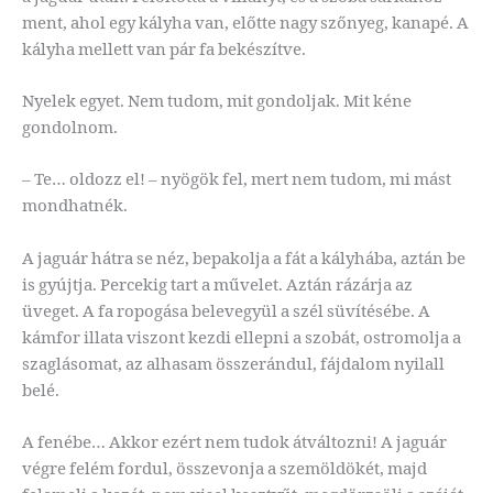
ment, ahol egy kályha van, előtte nagy szőnyeg, kanapé. A
kályha mellett van pár fa bekészítve.
Nyelek egyet. Nem tudom, mit gondoljak. Mit kéne
gondolnom.
– Te… oldozz el! – nyögök fel, mert nem tudom, mi mást
mondhatnék.
A jaguár hátra se néz, bepakolja a fát a kályhába, aztán be
is gyújtja. Percekig tart a művelet. Aztán rázárja az
üveget. A fa ropogása belevegyül a szél süvítésébe. A
kámfor illata viszont kezdi ellepni a szobát, ostromolja a
szaglásomat, az alhasam összerándul, fájdalom nyilall
belé.
A fenébe… Akkor ezért nem tudok átváltozni! A jaguár
végre felém fordul, összevonja a szemöldökét, majd