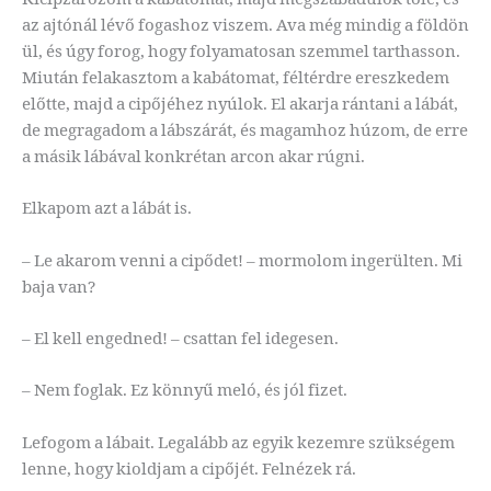
az ajtónál lévő fogashoz viszem. Ava még mindig a földön
ül, és úgy forog, hogy folyamatosan szemmel tarthasson.
Miután felakasztom a kabátomat, féltérdre ereszkedem
előtte, majd a cipőjéhez nyúlok. El akarja rántani a lábát,
de megragadom a lábszárát, és magamhoz húzom, de erre
a másik lábával konkrétan arcon akar rúgni.
Elkapom azt a lábát is.
– Le akarom venni a cipődet! – mormolom ingerülten. Mi
baja van?
– El kell engedned! – csattan fel idegesen.
– Nem foglak. Ez könnyű meló, és jól fizet.
Lefogom a lábait. Legalább az egyik kezemre szükségem
lenne, hogy kioldjam a cipőjét. Felnézek rá.