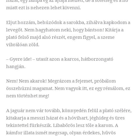
házat, egy lámpa ég az ajtaja mellett, de a sötétség és a hó
miatt ezt is nehezen lehet kivenni.
Eljut hozzám, behúzódok a sarokba, zihálva kapkodom a
levegőt. Nem hagyhatom neki, hogy bántson! Kitárja a
plató felső majd alsó részét, engem figyel, a szeme
vibrálóan zöld.
– Gyere ide! – utasít azon a karcos, hátborzongató
hangján.
Nem! Nem akarok! Megrázom a fejemet, próbálom
összehúzni magamat. Nem vagyok itt, ez egy rémálom, ez
nem történhet meg!
A jaguár nem vár tovább, könnyedén felül a plató szélére,
kitakarja a messzi házat és a hóvihart, jéghideg és üres
tekintettel fürkészik. Libabőrös lesz tőle a karom. A
kámfor illata ismét megcsap, olyan érdekes, hűvös