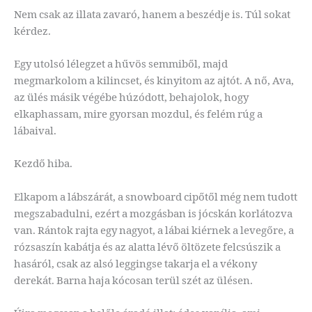
Nem csak az illata zavaró, hanem a beszédje is. Túl sokat
kérdez.
Egy utolsó lélegzet a hűvös semmiből, majd
megmarkolom a kilincset, és kinyitom az ajtót. A nő, Ava,
az ülés másik végébe húzódott, behajolok, hogy
elkaphassam, mire gyorsan mozdul, és felém rúg a
lábaival.
Kezdő hiba.
Elkapom a lábszárát, a snowboard cipőtől még nem tudott
megszabadulni, ezért a mozgásban is jócskán korlátozva
van. Rántok rajta egy nagyot, a lábai kiérnek a levegőre, a
rózsaszín kabátja és az alatta lévő öltözete felcsúszik a
hasáról, csak az alsó leggingse takarja el a vékony
derekát. Barna haja kócosan terül szét az ülésen.