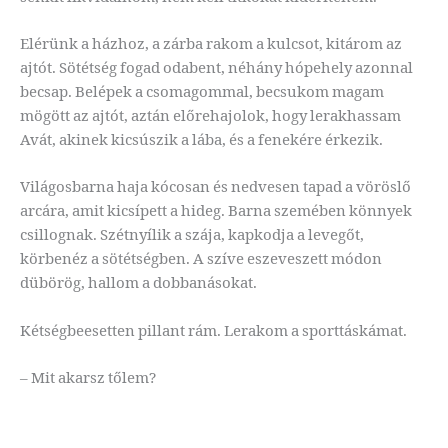
Elérünk a házhoz, a zárba rakom a kulcsot, kitárom az
ajtót. Sötétség fogad odabent, néhány hópehely azonnal
becsap. Belépek a csomagommal, becsukom magam
mögött az ajtót, aztán előrehajolok, hogy lerakhassam
Avát, akinek kicsúszik a lába, és a fenekére érkezik.
Világosbarna haja kócosan és nedvesen tapad a vöröslő
arcára, amit kicsípett a hideg. Barna szemében könnyek
csillognak. Szétnyílik a szája, kapkodja a levegőt,
körbenéz a sötétségben. A szíve eszeveszett módon
dübörög, hallom a dobbanásokat.
Kétségbeesetten pillant rám. Lerakom a sporttáskámat.
– Mit akarsz tőlem?