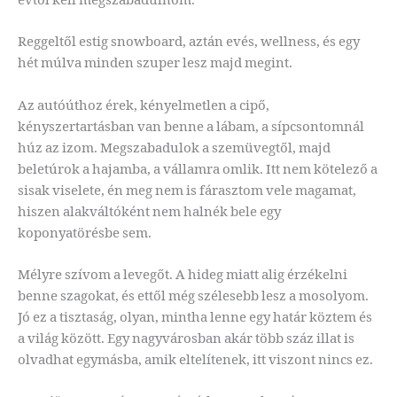
Reggeltől estig snowboard, aztán evés, wellness, és egy
hét múlva minden szuper lesz majd megint.
Az autóúthoz érek, kényelmetlen a cipő,
kényszertartásban van benne a lábam, a sípcsontomnál
húz az izom. Megszabadulok a szemüvegtől, majd
beletúrok a hajamba, a vállamra omlik. Itt nem kötelező a
sisak viselete, én meg nem is fárasztom vele magamat,
hiszen alakváltóként nem halnék bele egy
koponyatörésbe sem.
Mélyre szívom a levegőt. A hideg miatt alig érzékelni
benne szagokat, és ettől még szélesebb lesz a mosolyom.
Jó ez a tisztaság, olyan, mintha lenne egy határ köztem és
a világ között. Egy nagyvárosban akár több száz illat is
olvadhat egymásba, amik eltelítenek, itt viszont nincs ez.