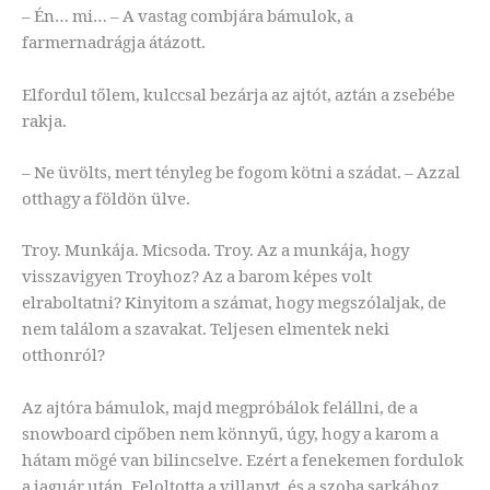
– Én… mi… – A vastag combjára bámulok, a
farmernadrágja átázott.
Elfordul tőlem, kulccsal bezárja az ajtót, aztán a zsebébe
rakja.
– Ne üvölts, mert tényleg be fogom kötni a szádat. – Azzal
otthagy a földön ülve.
Troy. Munkája. Micsoda. Troy. Az a munkája, hogy
visszavigyen Troyhoz? Az a barom képes volt
elraboltatni? Kinyitom a számat, hogy megszólaljak, de
nem találom a szavakat. Teljesen elmentek neki
otthonról?
Az ajtóra bámulok, majd megpróbálok felállni, de a
snowboard cipőben nem könnyű, úgy, hogy a karom a
hátam mögé van bilincselve. Ezért a fenekemen fordulok
a jaguár után. Feloltotta a villanyt, és a szoba sarkához