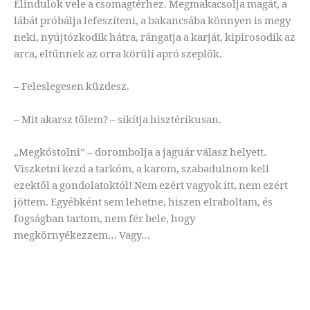
Elindulok vele a csomagtérhez. Megmakacsolja magát, a
lábát próbálja lefeszíteni, a bakancsába könnyen is megy
neki, nyújtózkodik hátra, rángatja a karját, kipirosodik az
arca, eltűnnek az orra körüli apró szeplők.
– Feleslegesen küzdesz.
– Mit akarsz tőlem? – sikítja hisztérikusan.
„Megkóstolni” – dorombolja a jaguár válasz helyett.
Viszketni kezd a tarkóm, a karom, szabadulnom kell
ezektől a gondolatoktól! Nem ezért vagyok itt, nem ezért
jöttem. Egyébként sem lehetne, hiszen elraboltam, és
fogságban tartom, nem fér bele, hogy
megkörnyékezzem… Vagy…