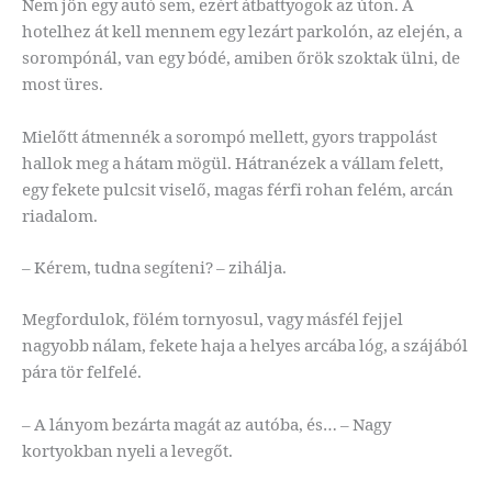
Nem jön egy autó sem, ezért átbattyogok az úton. A
hotelhez át kell mennem egy lezárt parkolón, az elején, a
sorompónál, van egy bódé, amiben őrök szoktak ülni, de
most üres.
Mielőtt átmennék a sorompó mellett, gyors trappolást
hallok meg a hátam mögül. Hátranézek a vállam felett,
egy fekete pulcsit viselő, magas férfi rohan felém, arcán
riadalom.
– Kérem, tudna segíteni? – zihálja.
Megfordulok, fölém tornyosul, vagy másfél fejjel
nagyobb nálam, fekete haja a helyes arcába lóg, a szájából
pára tör felfelé.
– A lányom bezárta magát az autóba, és… – Nagy
kortyokban nyeli a levegőt.