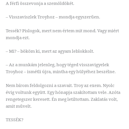
A férfi összevonja a szemöldökét.
– Visszaviszlek Troyhoz – mondja egyszerűen.
Tessék? Pislogok, mert nem értem mit mond. Vagy miért
mondja ezt.
– Mi? – bököm ki, mert az agyam leblokkolt.
– Az a munkám jelenleg, hogy téged visszavigyelek
Troyhoz – ismétli újra, mintha egy hülyéhez beszélne.
Nem bírom feldolgozni a szavait. Troy az exem. Nyolc
évig voltunk együtt. Egy hónapja szakítottam vele. Azóta
rengetegszer keresett. Én meg letiltottam. Zaklatás volt,
amit művelt.
TESSÉK?