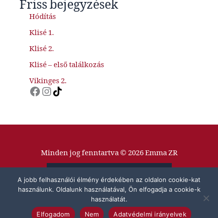
Friss bejegyzések
Hódítás
Klisé 1.
Klisé 2.
Klisé – első találkozás
Vikinges 2.
Facebook
Instagram
TikTok
Minden jog fenntartva © 2026 Emma ZR
Adatvédelmi Tájékoztató
A jobb felhasználói élmény érdekében az oldalon cookie-kat
használunk. Oldalunk használatával, Ön elfogadja a cookie-k
Impresszum
használatát.
Elfogadom
Nem
Adatvédelmi irányelvek