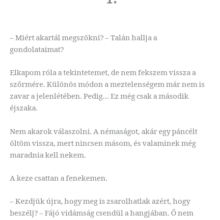
– Miért akartál megszökni? – Talán hallja a
gondolataimat?
Elkapom róla a tekintetemet, de nem fekszem vissza a
szőrmére. Különös módon a meztelenségem már nem is
zavar a jelenlétében. Pedig… Ez még csak a második
éjszaka.
Nem akarok válaszolni. A némaságot, akár egy páncélt
öltöm vissza, mert nincsen másom, és valaminek még
maradnia kell nekem.
A keze csattan a fenekemen.
– Kezdjük újra, hogy meg is zsarolhatlak azért, hogy
beszélj? – Fájó vidámság csendül a hangjában. Ő nem