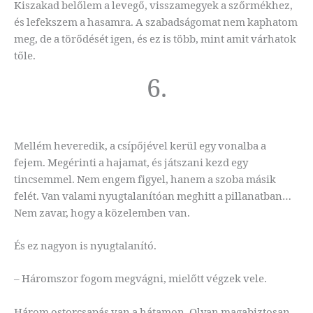
Kiszakad belőlem a levegő, visszamegyek a szőrmékhez,
és lefekszem a hasamra. A szabadságomat nem kaphatom
meg, de a törődését igen, és ez is több, mint amit várhatok
tőle.
6.
Mellém heveredik, a csípőjével kerül egy vonalba a
fejem. Megérinti a hajamat, és játszani kezd egy
tincsemmel. Nem engem figyel, hanem a szoba másik
felét. Van valami nyugtalanítóan meghitt a pillanatban…
Nem zavar, hogy a közelemben van.
És ez nagyon is nyugtalanító.
– Háromszor fogom megvágni, mielőtt végzek vele.
Három ostorcsapás van a hátamon. Olyan magabiztosan