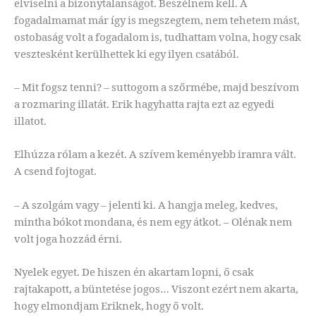
elviselni a bizonytalanságot. Beszélnem kell. A
fogadalmamat már így is megszegtem, nem tehetem mást,
ostobaság volt a fogadalom is, tudhattam volna, hogy csak
vesztesként kerülhettek ki egy ilyen csatából.
– Mit fogsz tenni? – suttogom a szőrmébe, majd beszívom
a rozmaring illatát. Erik hagyhatta rajta ezt az egyedi
illatot.
Elhúzza rólam a kezét. A szívem keményebb iramra vált.
A csend fojtogat.
– A szolgám vagy – jelenti ki. A hangja meleg, kedves,
mintha bókot mondana, és nem egy átkot. – Olénak nem
volt joga hozzád érni.
Nyelek egyet. De hiszen én akartam lopni, ő csak
rajtakapott, a büntetése jogos… Viszont ezért nem akarta,
hogy elmondjam Eriknek, hogy ő volt.