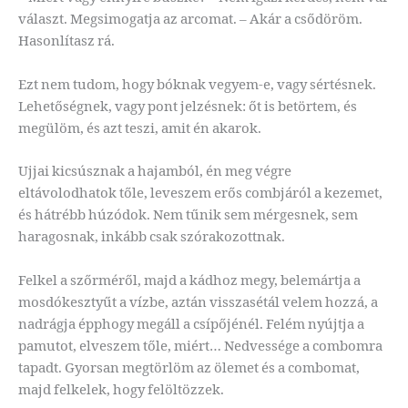
választ. Megsimogatja az arcomat. – Akár a csődöröm.
Hasonlítasz rá.
Ezt nem tudom, hogy bóknak vegyem-e, vagy sértésnek.
Lehetőségnek, vagy pont jelzésnek: őt is betörtem, és
megülöm, és azt teszi, amit én akarok.
Ujjai kicsúsznak a hajamból, én meg végre
eltávolodhatok tőle, leveszem erős combjáról a kezemet,
és hátrébb húzódok. Nem tűnik sem mérgesnek, sem
haragosnak, inkább csak szórakozottnak.
Felkel a szőrméről, majd a kádhoz megy, belemártja a
mosdókesztyűt a vízbe, aztán visszasétál velem hozzá, a
nadrágja épphogy megáll a csípőjénél. Felém nyújtja a
pamutot, elveszem tőle, miért… Nedvessége a combomra
tapadt. Gyorsan megtörlöm az ölemet és a combomat,
majd felkelek, hogy felöltözzek.