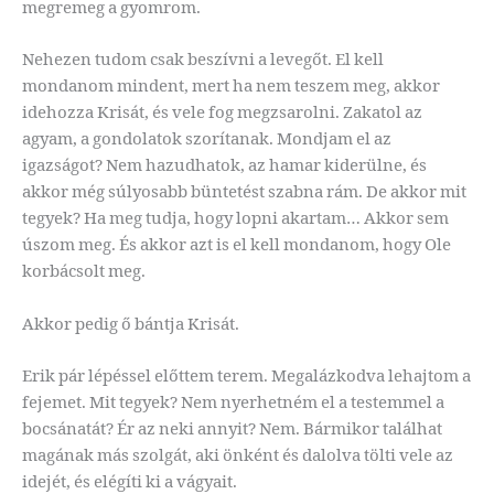
megremeg a gyomrom.
Nehezen tudom csak beszívni a levegőt. El kell
mondanom mindent, mert ha nem teszem meg, akkor
idehozza Krisát, és vele fog megzsarolni. Zakatol az
agyam, a gondolatok szorítanak. Mondjam el az
igazságot? Nem hazudhatok, az hamar kiderülne, és
akkor még súlyosabb büntetést szabna rám. De akkor mit
tegyek? Ha meg tudja, hogy lopni akartam… Akkor sem
úszom meg. És akkor azt is el kell mondanom, hogy Ole
korbácsolt meg.
Akkor pedig ő bántja Krisát.
Erik pár lépéssel előttem terem. Megalázkodva lehajtom a
fejemet. Mit tegyek? Nem nyerhetném el a testemmel a
bocsánatát? Ér az neki annyit? Nem. Bármikor találhat
magának más szolgát, aki önként és dalolva tölti vele az
idejét, és elégíti ki a vágyait.