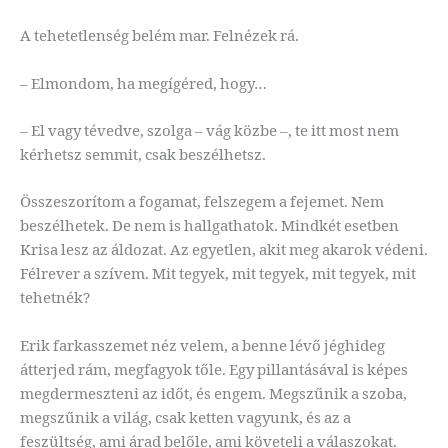
A tehetetlenség belém mar. Felnézek rá.
– Elmondom, ha megígéred, hogy…
– El vagy tévedve, szolga – vág közbe –, te itt most nem
kérhetsz semmit, csak beszélhetsz.
Összeszorítom a fogamat, felszegem a fejemet. Nem
beszélhetek. De nem is hallgathatok. Mindkét esetben
Krisa lesz az áldozat. Az egyetlen, akit meg akarok védeni.
Félrever a szívem. Mit tegyek, mit tegyek, mit tegyek, mit
tehetnék?
Erik farkasszemet néz velem, a benne lévő jéghideg
átterjed rám, megfagyok tőle. Egy pillantásával is képes
megdermeszteni az időt, és engem. Megszűnik a szoba,
megszűnik a világ, csak ketten vagyunk, és az a
feszültség, ami árad belőle, ami követeli a válaszokat.