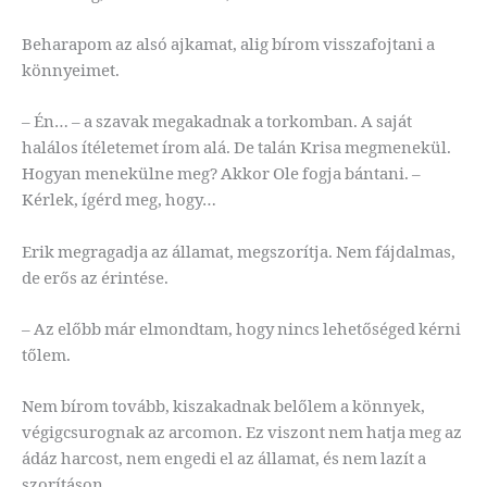
Beharapom az alsó ajkamat, alig bírom visszafojtani a
könnyeimet.
– Én… – a szavak megakadnak a torkomban. A saját
halálos ítéletemet írom alá. De talán Krisa megmenekül.
Hogyan menekülne meg? Akkor Ole fogja bántani. –
Kérlek, ígérd meg, hogy…
Erik megragadja az államat, megszorítja. Nem fájdalmas,
de erős az érintése.
– Az előbb már elmondtam, hogy nincs lehetőséged kérni
tőlem.
Nem bírom tovább, kiszakadnak belőlem a könnyek,
végigcsurognak az arcomon. Ez viszont nem hatja meg az
ádáz harcost, nem engedi el az államat, és nem lazít a
szorításon.