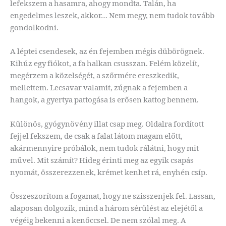
lefekszem a hasamra, ahogy mondta. Talán, ha
engedelmes leszek, akkor… Nem megy, nem tudok tovább
gondolkodni.
A léptei csendesek, az én fejemben mégis dübörögnek.
Kihúz egy fiókot, a fa halkan csusszan. Felém közelít,
megérzem a közelségét, a szőrmére ereszkedik,
mellettem. Lecsavar valamit, zúgnak a fejemben a
hangok, a gyertya pattogása is erősen kattog bennem.
Különös, gyógynövény illat csap meg. Oldalra fordított
fejjel fekszem, de csak a falat látom magam előtt,
akármennyire próbálok, nem tudok rálátni, hogy mit
művel. Mit számít? Hideg érinti meg az egyik csapás
nyomát, összerezzenek, krémet kenhet rá, enyhén csíp.
Összeszorítom a fogamat, hogy ne szisszenjek fel. Lassan,
alaposan dolgozik, mind a három sérülést az elejétől a
végéig bekenni a kenőccsel. De nem szólal meg. A