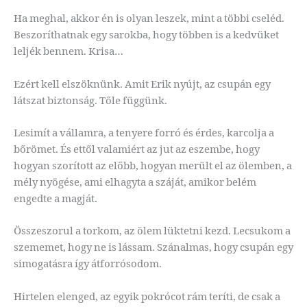
Ha meghal, akkor én is olyan leszek, mint a többi cseléd.
Beszoríthatnak egy sarokba, hogy többen is a kedvüket
leljék bennem. Krisa…
Ezért kell elszöknünk. Amit Erik nyújt, az csupán egy
látszat biztonság. Tőle függünk.
Lesimít a vállamra, a tenyere forró és érdes, karcolja a
bőrömet. És ettől valamiért az jut az eszembe, hogy
hogyan szorított az előbb, hogyan merült el az ölemben, a
mély nyögése, ami elhagyta a száját, amikor belém
engedte a magját.
Összeszorul a torkom, az ölem lüktetni kezd. Lecsukom a
szememet, hogy ne is lássam. Szánalmas, hogy csupán egy
simogatásra így átforrósodom.
Hirtelen elenged, az egyik pokrócot rám teríti, de csak a