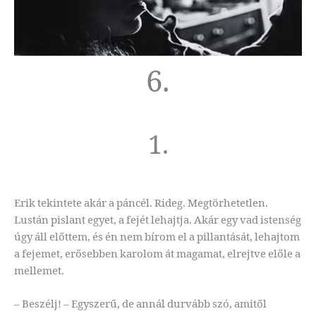
6.
1.
Erik tekintete akár a páncél. Rideg. Megtörhetetlen.
Lustán pislant egyet, a fejét lehajtja. Akár egy vad istenség
úgy áll előttem, és én nem bírom el a pillantását, lehajtom
a fejemet, erősebben karolom át magamat, elrejtve előle a
mellemet.
– Beszélj! – Egyszerű, de annál durvább szó, amitől