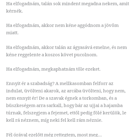
Ha elfogadnám, talán sok mindent megadna nekem, amit
kérnék.
Ha elfogadnám, akkor nem kéne aggódnom a jövőm
miatt.
Ha elfogadnám, akkor talán az ágyasává emelne, és nem
kéne reggelente a koszos követ pucolnom.
Ha elfogadnám, megkaphatnám tőle ezeket.
Ennyit ér a szabadság? A mellkasomban felforr az
indulat, üvölteni akarok, az arcába üvölteni, hogy nem,
nem ennyit ér! De a szavak égnek a torkomban, és a
büszkeségem arra sarkall, hogy bár az ujjai a hajamba
túrnak, felszegjem a fejemet, ettől pedig fölé kerülök, le
kell rá néznem, míg neki fel kell rám néznie.
Fél órával ezelőtt még rettegtem, most meg…