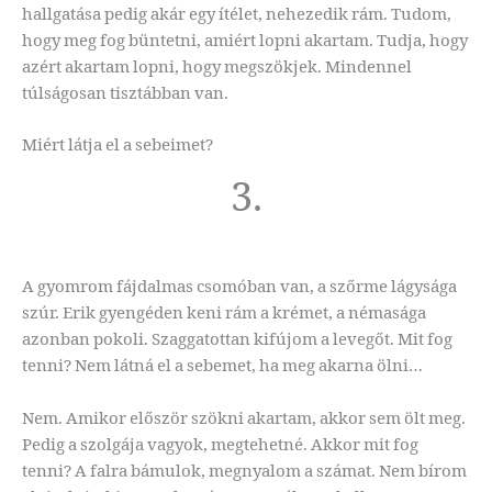
hallgatása pedig akár egy ítélet, nehezedik rám. Tudom,
hogy meg fog büntetni, amiért lopni akartam. Tudja, hogy
azért akartam lopni, hogy megszökjek. Mindennel
túlságosan tisztábban van.
Miért látja el a sebeimet?
3.
A gyomrom fájdalmas csomóban van, a szőrme lágysága
szúr. Erik gyengéden keni rám a krémet, a némasága
azonban pokoli. Szaggatottan kifújom a levegőt. Mit fog
tenni? Nem látná el a sebemet, ha meg akarna ölni…
Nem. Amikor először szökni akartam, akkor sem ölt meg.
Pedig a szolgája vagyok, megtehetné. Akkor mit fog
tenni? A falra bámulok, megnyalom a számat. Nem bírom