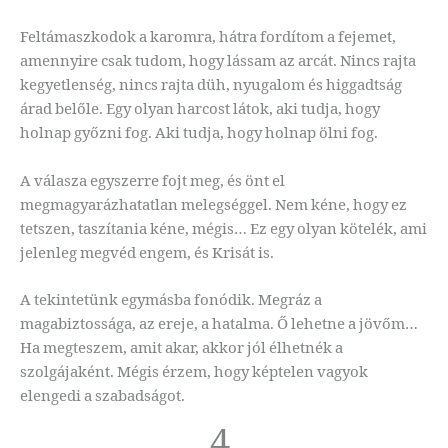
Feltámaszkodok a karomra, hátra fordítom a fejemet,
amennyire csak tudom, hogy lássam az arcát. Nincs rajta
kegyetlenség, nincs rajta düh, nyugalom és higgadtság
árad belőle. Egy olyan harcost látok, aki tudja, hogy
holnap győzni fog. Aki tudja, hogy holnap ölni fog.
A válasza egyszerre fojt meg, és önt el
megmagyarázhatatlan melegséggel. Nem kéne, hogy ez
tetszen, taszítania kéne, mégis… Ez egy olyan kötelék, ami
jelenleg megvéd engem, és Krisát is.
A tekintetünk egymásba fonódik. Megráz a
magabiztossága, az ereje, a hatalma. Ő lehetne a jövőm…
Ha megteszem, amit akar, akkor jól élhetnék a
szolgájaként. Mégis érzem, hogy képtelen vagyok
elengedi a szabadságot.
4.