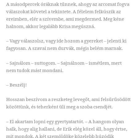
A másodpercek óráknak tűnnek, ahogy az arcomat fogva
válaszokat követel a tekintete. A félelem felkúszik az
ereimben, elér a szívembe, ami megdermed. Meg kéne
halnom, akkor legalább Krisa megúszná.
– Vagy válaszolsz, vagy ide hozom a gyereket – jelenti ki
fagyosan. A szavai nem durvák, mégis belém marnak.
– Sajnálom – suttogom. – Sajnálnom – ismétlem, mert
nem tudok mást mondani.
– Beszélj!
Hosszan beszívom a reszketeg levegőt, ami felsűrűsödött
közöttünk, és teherként üli meg a szoba csendjét.
– El akartam lopni egy gyertyatartót. – A hangom olyan
halk, hogy alig hallani, de Erik elég közel áll, hogy értse,
mit mondok. A két szemöldöke közelebb húzódik