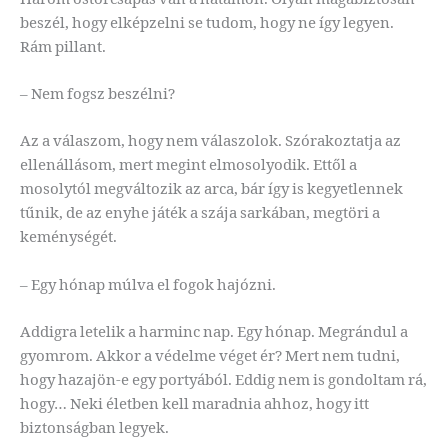
beszél, hogy elképzelni se tudom, hogy ne így legyen.
Rám pillant.
– Nem fogsz beszélni?
Az a válaszom, hogy nem válaszolok. Szórakoztatja az
ellenállásom, mert megint elmosolyodik. Ettől a
mosolytól megváltozik az arca, bár így is kegyetlennek
tűnik, de az enyhe játék a szája sarkában, megtöri a
keménységét.
– Egy hónap múlva el fogok hajózni.
Addigra letelik a harminc nap. Egy hónap. Megrándul a
gyomrom. Akkor a védelme véget ér? Mert nem tudni,
hogy hazajön-e egy portyából. Eddig nem is gondoltam rá,
hogy… Neki életben kell maradnia ahhoz, hogy itt
biztonságban legyek.