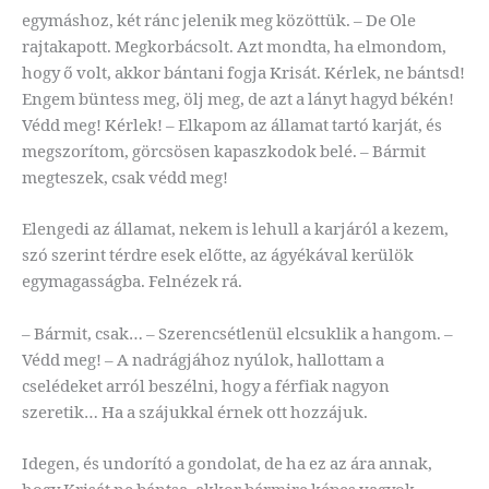
egymáshoz, két ránc jelenik meg közöttük. – De Ole
rajtakapott. Megkorbácsolt. Azt mondta, ha elmondom,
hogy ő volt, akkor bántani fogja Krisát. Kérlek, ne bántsd!
Engem büntess meg, ölj meg, de azt a lányt hagyd békén!
Védd meg! Kérlek! – Elkapom az államat tartó karját, és
megszorítom, görcsösen kapaszkodok belé. – Bármit
megteszek, csak védd meg!
Elengedi az államat, nekem is lehull a karjáról a kezem,
szó szerint térdre esek előtte, az ágyékával kerülök
egymagasságba. Felnézek rá.
– Bármit, csak… – Szerencsétlenül elcsuklik a hangom. –
Védd meg! – A nadrágjához nyúlok, hallottam a
cselédeket arról beszélni, hogy a férfiak nagyon
szeretik… Ha a szájukkal érnek ott hozzájuk.
Idegen, és undorító a gondolat, de ha ez az ára annak,
hogy Krisát ne bántsa, akkor bármire képes vagyok.