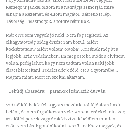
Remegő ujjakkal oldom ki a nadrágja zsinórját, mire
elkapja a kezemet, és ellöki magától, hátrébb is lép.
Távolság. Felszipogok, a földre bámulok.
Már erre sem vagyok jó neki. Nem fog segíteni. Az
elhagyatottság hideg érzése rám borul. Miért
kockáztattam? Miért voltam ostoba? Krisának még itt a
legjobb, Erik védelmében. Én meg ostoba módon elvittem
volna, pedig lehet, hogy nem tudtam volna neki jobb
életet biztosítani. Fedelet a feje fölé, ételt a gyomrába…
Magam miatt. Mert én szökni akartam.
– Feküdj a hasadra! – parancsol rám Erik durván.
Szó nélkül kelek fel, a gyors mozdulattól fájdalom hasít
belém, de nem foglalkozom vele. Az sem érdekel mit akar,
az előbbi percek vagy órák kiszívtak belőlem minden
erőt. Nem bírok gondolkodni. A szőrmékhez megyek, és