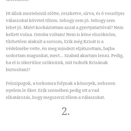
Itt állok meztelenül előtte, reszketve, sírva, és ő veszélyes
válaszokat követel tőlem. Sehogy sem jó. Sehogy sem
lehet jó. Miért kockáztattam azzal a gyertyatartóval? Nem
kellett volna. Ostoba voltam! Nem is kéne elszöknöm,
tűrhetően alakult a sorsom, Erik még Krisát is a
védelmébe vette, én meg mindezt eljátszottam, bajba
sodortam magunkat, mert… Szabad akartam lenni. Pedig,
ha el is sikerülne szöknünk, mit tudnék Krisának
biztosítani?
Felszipogok, a torkomra folynak a könnyek, nehezen
nyelem le őket. Erik szemében pedig ott a vad
elhatározás, hogy megszerzi tőlem a válaszokat.
2.