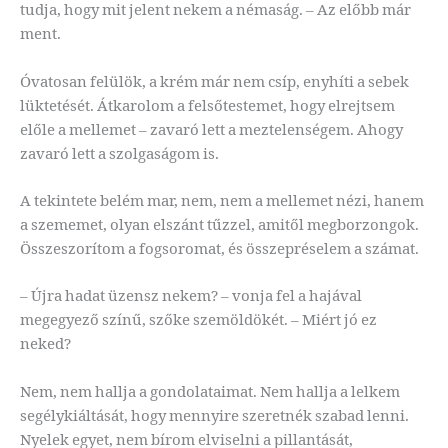
tudja, hogy mit jelent nekem a némaság. – Az előbb már
ment.
Óvatosan felülök, a krém már nem csíp, enyhíti a sebek
lüktetését. Átkarolom a felsőtestemet, hogy elrejtsem
előle a mellemet – zavaró lett a meztelenségem. Ahogy
zavaró lett a szolgaságom is.
A tekintete belém mar, nem, nem a mellemet nézi, hanem
a szememet, olyan elszánt tűzzel, amitől megborzongok.
Összeszorítom a fogsoromat, és összepréselem a számat.
– Újra hadat üzensz nekem? – vonja fel a hajával
megegyező színű, szőke szemöldökét. – Miért jó ez
neked?
Nem, nem hallja a gondolataimat. Nem hallja a lelkem
segélykiáltását, hogy mennyire szeretnék szabad lenni.
Nyelek egyet, nem bírom elviselni a pillantását,