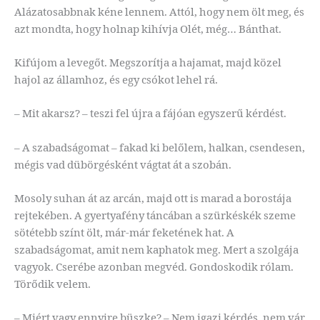
Alázatosabbnak kéne lennem. Attól, hogy nem ölt meg, és
azt mondta, hogy holnap kihívja Olét, még… Bánthat.
Kifújom a levegőt. Megszorítja a hajamat, majd közel
hajol az államhoz, és egy csókot lehel rá.
– Mit akarsz? – teszi fel újra a fájóan egyszerű kérdést.
– A szabadságomat – fakad ki belőlem, halkan, csendesen,
mégis vad dübörgésként vágtat át a szobán.
Mosoly suhan át az arcán, majd ott is marad a borostája
rejtekében. A gyertyafény táncában a szürkéskék szeme
sötétebb színt ölt, már-már feketének hat. A
szabadságomat, amit nem kaphatok meg. Mert a szolgája
vagyok. Cserébe azonban megvéd. Gondoskodik rólam.
Törődik velem.
– Miért vagy ennyire büszke? – Nem igazi kérdés, nem vár