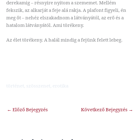
derekamig – résnyire nyitom a szememet. Mellém
fekszik, az alkarját a feje alá rakja. A plafont figyeli, én
meg őt – nehéz elszakadnom a látványától, az erő és a
hatalom látványától. Ami törékeny.
Az élet törékeny. A halál mindig a fejünk felett lebeg.
történet, szösszenet, erotika
←
Előző Bejegyzés
Következő Bejegyzés
→