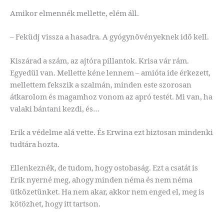
Amikor elmennék mellette, elém áll.
– Feküdj vissza a hasadra. A gyógynövényeknek idő kell.
Kiszárad a szám, az ajtóra pillantok. Krisa vár rám.
Egyedül van. Mellette kéne lennem – amióta ide érkezett,
mellettem fekszik a szalmán, minden este szorosan
átkarolom és magamhoz vonom az apró testét. Mi van, ha
valaki bántani kezdi, és…
Erik a védelme alá vette. És Erwina ezt biztosan mindenki
tudtára hozta.
Ellenkeznék, de tudom, hogy ostobaság. Ezt a csatát is
Erik nyerné meg, ahogy minden néma és nem néma
ütközetünket. Ha nem akar, akkor nem enged el, meg is
kötözhet, hogy itt tartson.