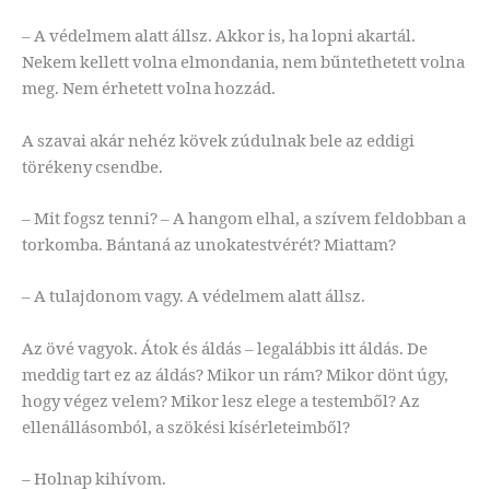
– A védelmem alatt állsz. Akkor is, ha lopni akartál.
Nekem kellett volna elmondania, nem bűntethetett volna
meg. Nem érhetett volna hozzád.
A szavai akár nehéz kövek zúdulnak bele az eddigi
törékeny csendbe.
– Mit fogsz tenni? – A hangom elhal, a szívem feldobban a
torkomba. Bántaná az unokatestvérét? Miattam?
– A tulajdonom vagy. A védelmem alatt állsz.
Az övé vagyok. Átok és áldás – legalábbis itt áldás. De
meddig tart ez az áldás? Mikor un rám? Mikor dönt úgy,
hogy végez velem? Mikor lesz elege a testemből? Az
ellenállásomból, a szökési kísérleteimből?
– Holnap kihívom.