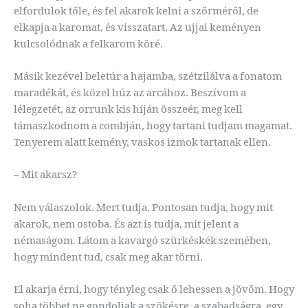
elfordulok tőle, és fel akarok kelni a szőrméről, de
elkapja a karomat, és visszatart. Az ujjai keményen
kulcsolódnak a felkarom köré.
Másik kezével beletúr a hajamba, szétzilálva a fonatom
maradékát, és közel húz az arcához. Beszívom a
lélegzetét, az orrunk kis híján összeér, meg kell
támaszkodnom a combján, hogy tartani tudjam magamat.
Tenyerem alatt kemény, vaskos izmok tartanak ellen.
– Mit akarsz?
Nem válaszolok. Mert tudja. Pontosan tudja, hogy mit
akarok, nem ostoba. És azt is tudja, mit jelent a
némaságom. Látom a kavargó szürkéskék szemében,
hogy mindent tud, csak meg akar törni.
El akarja érni, hogy tényleg csak ő lehessen a jövőm. Hogy
soha többet ne gondoljak a szökésre, a szabadságra, egy