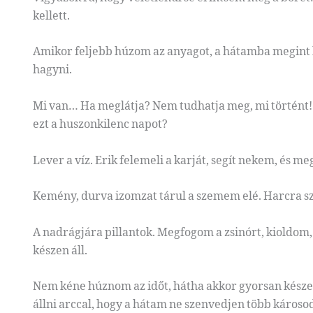
kellett.
Amikor feljebb húzom az anyagot, a hátamba megint 
hagyni.
Mi van… Ha meglátja? Nem tudhatja meg, mi történt!
ezt a huszonkilenc napot?
Lever a víz. Erik felemeli a karját, segít nekem, és me
Kemény, durva izomzat tárul a szemem elé. Harcra sz
A nadrágjára pillantok. Megfogom a zsinórt, kioldom
készen áll.
Nem kéne húznom az időt, hátha akkor gyorsan készen
állni arccal, hogy a hátam ne szenvedjen több károsod