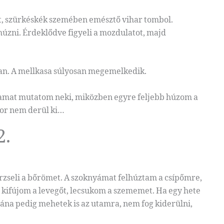
at, szürkéskék szemében emésztő vihar tombol.
zni. Érdeklődve figyeli a mozdulatot, majd
san. A mellkasa súlyosan megemelkedik.
hátamat mutatom neki, miközben egyre feljebb húzom a
kor nem derül ki…
2.
erzseli a bőrömet. A szoknyámat felhúztam a csípőmre,
kifújom a levegőt, lecsukom a szememet. Ha egy hete
ána pedig mehetek is az utamra, nem fog kiderülni,