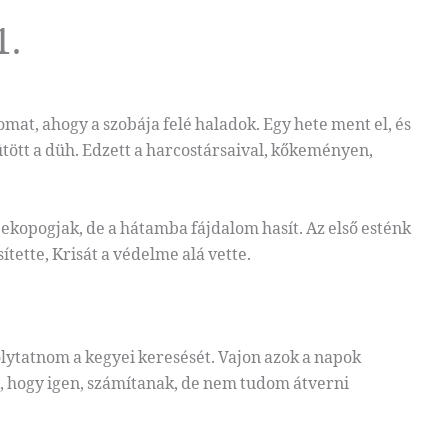
1.
mat, ahogy a szobája felé haladok. Egy hete ment el, és
tött a düh. Edzett a harcostársaival, kőkeményen,
bekopogjak, de a hátamba fájdalom hasít. Az első esténk
sítette, Krisát a védelme alá vette.
lytatnom a kegyei keresését. Vajon azok a napok
i, hogy igen, számítanak, de nem tudom átverni