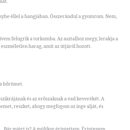
mát.
 enyhe éllel a hangjában. Összerándul a gyomrom. Nem,
vem felugrik a torkomba. Az asztalhoz megy, lerakja a
 eszméletlen harag, amit az útjáról hozott.
 a bőrömet.
szikrájának és az erőszaknak a vad keverékét. A
emet, reszket, ahogy megfogom az inge alját, és
t… Bár miért is? A múltkor érintettem. Érintenem