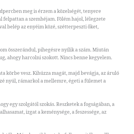
odpercben meg is érzem a közelségét, tenyere
al felpattan a szemhéjam. Fölém hajol, lélegzete
val belép az enyéim közé, szétterpeszti őket,
rom összerándul, pihegésre nyílik a szám. Miután
ug, ahogy harcolni szokott. Nincs benne kegyelem.
lata körbe vesz. Kihúzza magát, majd bevágja, az áruló
zé nyúl, rámarkol a mellemre, égeti a fülemet a
ogy egy szolgától szokás. Reszketek a fogságában, a
alhasamat, izgat a keménysége, a feszessége, az