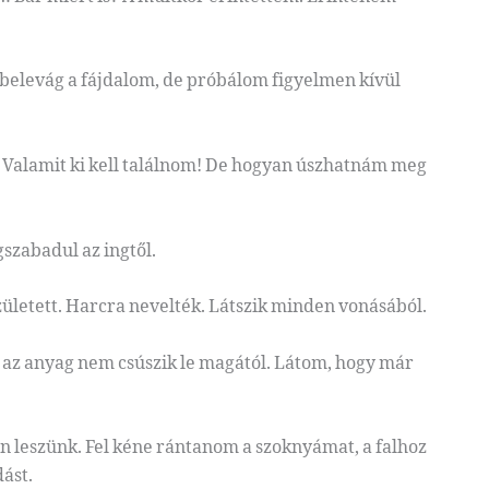
belevág a fájdalom, de próbálom figyelmen kívül
 Valamit ki kell találnom! De hogyan úszhatnám meg
gszabadul az ingtől.
ületett. Harcra nevelték. Látszik minden vonásából.
, az anyag nem csúszik le magától. Látom, hogy már
 leszünk. Fel kéne rántanom a szoknyámat, a falhoz
ást.