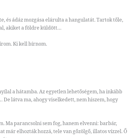
e, és ádáz mozgása elárulta a hangulatát. Tartok tőle,
l, akiket a földre küldött…
rom. Ki kell bírnom.
nyílal a hátamba. Az egyetlen lehetőségem, ha inkább
 De látva ma, ahogy viselkedett, nem hiszem, hogy
em. Ma parancsolni sem fog, hanem elvenni: barbár,
t már elhozták hozzá, tele van gőzölgő, illatos vízzel. Ő