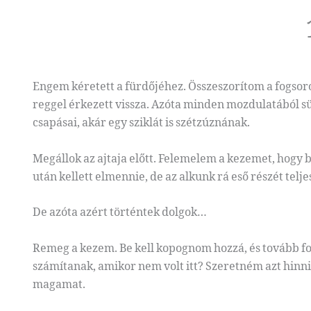
Engem kéretett a fürdőjéhez. Összeszorítom a fogsoro
reggel érkezett vissza. Azóta minden mozdulatából sü
csapásai, akár egy sziklát is szétzúznának.
Megállok az ajtaja előtt. Felemelem a kezemet, hogy 
után kellett elmennie, de az alkunk rá eső részét telje
De azóta azért történtek dolgok…
Remeg a kezem. Be kell kopognom hozzá, és tovább fo
számítanak, amikor nem volt itt? Szeretném azt hinn
magamat.