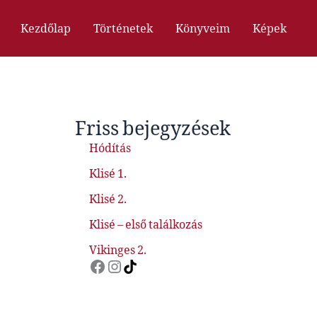
Kezdőlap
Történetek
Könyveim
Képek
Friss bejegyzések
Hódítás
Klisé 1.
Klisé 2.
Klisé – első találkozás
Vikinges 2.
Facebook
Instagram
TikTok