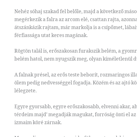
Nehéz sóhaj szakad fel belőle, majd a következő más
megérkezik a falra az arcom elé, csattan rajta, azonn
átszánkázik rajtam, már markolja is a csípőmet, lábai
férfiassága utat keres magának.
Rögtön talál is, erőszakosan furakszik belém, a gyom
belém hatol, nem nyugszik meg, olyan kíméletlenül d
A falnak présel, az erős teste beborít, rozmaringos il
ölem pedig nedvességgel fogadja. Közém és az ajtó kö
lélegzete.
Egyre gyorsabb, egyre erőszakosabb, elvenni akar, ah
térdeim majd’ megadják magukat, forróság önti el az 
izmaim köré zárnak.