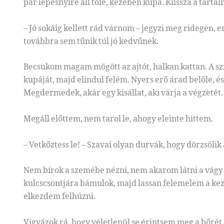
pár lépésnyire áll tőle, kezében kupa. Kiissza a tartal
– Jó sokáig kellett rád várnom – jegyzi meg ridegen,
továbbra sem tűnik túl jó kedvűnek.
Becsukom magam mögött az ajtót, halkan kattan. A szí
kupáját, majd elindul felém. Nyers erő árad belőle, és
Megdermedek, akár egy kisállat, aki várja a végzetét.
Megáll előttem, nem tarol le, ahogy eleinte hittem.
– Vetkőztess le! – Szavai olyan durvák, hogy dörzsölik
Nem bírok a szemébe nézni, nem akarom látni a vágy 
kulcscsontjára bámulok, majd lassan felemelem a kez
elkezdem felhúzni.
Vigyázok rá, hogy véletlenül se érintsem meg a bőré