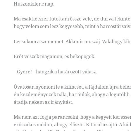
Huszonkilenc nap.
Ma csak kétszer futottam össze vele, de durva tekintet
hogy velem sem lesz kegyesebb, mint a harcostársaiva
Lecsukom a szememet. Akkor is muszáj. Valahogy kibí
Erőt veszek magamon, és bekopogok.
– Gyere! – hangzik a határozott válasz.
Óvatosan nyomom le a kilincset, a fájdalom újra bele
én kezdeményezek nála, ha ráülök, ahogy a legutóbb…
átadja nekem az irányítást.
Ma nem azt fogja parancsolni, hogy a kegyeit keress
erőszakos módon, ahogy először. Kitárul az ajtó. A káda