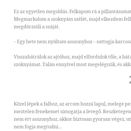
Ez az egyetlen megoldás. Felkapom rá a pillantásom
Megmarkolom a szoknyám szélét, majd elkezdem felhú
megdörzsöli a száját.
– Egy hete nem nyúltam asszonyhoz – suttogja karco
Visszahátrálok az ajtóhoz, majd elfordulok tőle, a 
szoknyámat. Talán ennyivel most megelégszik, és ak
Közel lépek a falhoz, az arcom hozzá lapul, melege p
meztelen fenekemet simogatja a levegő. Reszketegen 
nem ért asszonyhoz, akkor biztosan gyorsan végez, ut
nem fogja megtudni…