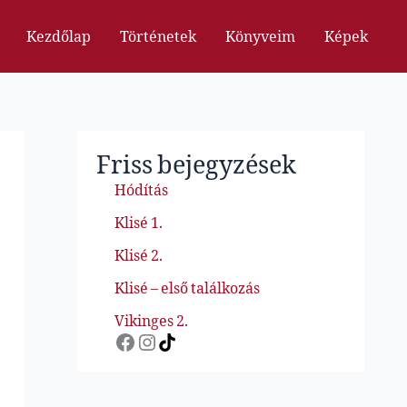
Kezdőlap
Történetek
Könyveim
Képek
Friss bejegyzések
Hódítás
Klisé 1.
Klisé 2.
Klisé – első találkozás
Vikinges 2.
Facebook
Instagram
TikTok