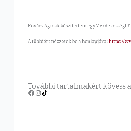
Kovács Áginak készítettem egy 7 érdekességből
A többiért nézzetek be a honlapjára:
https://w
További tartalmakért kövess a
Facebook
Instagram
TikTok