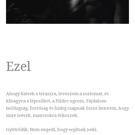
Ezel
Ahogy kiérek a teraszra, leveszem a sortomat, és
kihagyva a lépcsőket, a földre ugrom. Fájdalom-
boldogság, forróság és hideg csapnak össze bennem, hogy
mire leérek, mancsokra érkezzek.
Gyötrődik. Nem engedi, hogy segítsek neki.