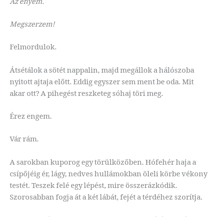
Az enyém.
Megszerzem!
Felmordulok.
Átsétálok a sötét nappalin, majd megállok a hálószoba
nyitott ajtaja előtt. Eddig egyszer sem ment be oda. Mit
akar ott? A pihegést reszketeg sóhaj töri meg.
Érez engem.
Vár rám.
A sarokban kuporog egy törülközőben. Hófehér haja a
csípőjéig ér, lágy, nedves hullámokban öleli körbe vékony
testét. Teszek felé egy lépést, mire összerázkódik.
Szorosabban fogja át a két lábát, fejét a térdéhez szorítja.