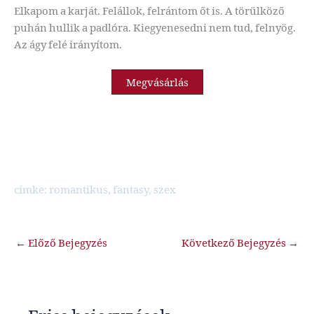
Elkapom a karját. Felállok, felrántom őt is. A törülköző
puhán hullik a padlóra. Kiegyenesedni nem tud, felnyög.
Az ágy felé irányítom.
Megvásárlás
címke: romantikus, fantasy, szex
←
Előző Bejegyzés
Következő Bejegyzés
→