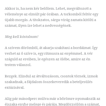
Akkor is, ha nem kér belőlem. Lehet, megváltozott a
véleménye az elmúlt pár órában. A torkomból feltör egy
újabb morgás. A titokzatos, sárga-virág zamata kitölti a
számat, ilyen íze lehet a nedvességének.
Meg kell kóstolnom!
A szívem dörömböl, át akarja szakítani a bordáimat. Így
verhet az ő szíve is, egy ritmusra az enyémmel. A vér
száguld az ereiben, le egészen az ölébe, amire az én
testem válaszol.
Rezgek. Elindul az átváltozásom, csontok törnek, izmok
szakadnak, a fájdalom összekeveredik a beteljesülés
extázisával.
Alig pár másodperc múlva már a bőrömre nyomakszik az
éjszaka enyhe melege és párája. Megdörzsölöm a számat,