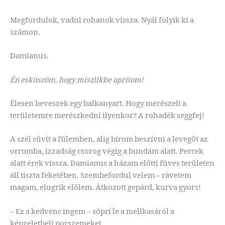
Megfordulok, vadul rohanok vissza. Nyál folyik ki a
számon.
Damianus.
Én esküszöm, hogy miszlikbe aprítom!
Élesen beveszek egy balkanyart. Hogy merészelt a
területemre merészkedni ilyenkor? A rohadék seggfej!
A szél süvít a fülemben, alig bírom beszívni a levegőt az
orromba, izzadság csorog végig a bundám alatt. Percek
alatt érek vissza. Damianus a házam előtti füves területen
áll tiszta feketében. Szembefordul velem – rávetem
magam, elugrik előlem. Átkozott gepárd, kurva gyors!
– Ez a kedvenc ingem – söpri le a mellkasáról a
képzeletbeli porszemeket.