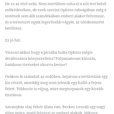
De ez az első neki. Nem merültem soha el a női test belső
működésében, de ezek szerint Ophius rabságában még a
testének sem állt szándékában emberi alakot felvennie,
és a természet egyik legerősebb vágyát, az utódnemzést
betölteni.
Ez jó hír.
Viszont akkor hogy a picsába tudta Ophius mégis
átváltozásra kényszeríteni? Folyamatosan kínozta,
hatalmas töréseket okozva benne?
Órákon át szaladok az erdőben, bejárom a területünk egy
kis részét, ameddig meg nem jelenik egy holló a fejem
felett. Többször is vijjog, mire megtorpanok egy kisebb
tisztáson.
Savanykás olaj-fehér illata van. Becker. Leszáll egy nagy
tölgy ágára, majd felveszi az emberi alakját. Vékony,