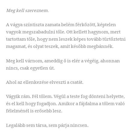
Meg kell szereznem.
A vágya színtiszta zamata belém férkőzött, képtelen
vagyok megszabadulni tőle. Ott kellett hagynom, mert
tartottam tőle, hogy nem leszek képes tovább türtőztetni
magamat, és olyat teszek, amit később megbánnék.
Meg kell várnom, ameddig ő is elér a végéig, ahonnan
nincs, csak egyetlen út.
Ahol az ellenkezése elveszti a csatát.
Vágyik rám. Fél tőlem. Végül a teste fog dönteni helyette,
és el kell hogy fogadjon. Amikor a fájdalma a tőlem való
félelménél is erősebb lesz.
Legalább sem társa, sem párja nincsen.