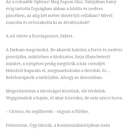
Az a rohadék Ophius! Meg fogom ölni. Valójában hány
évig tartotta fogságban abban a büdös és nedves
pincében, az alig két méter átmérőjű cellában? Mivel
zsarolta és erőszakolta ki az átváltozását?
A nő elérte a forráspontot, lüktet.
A farkam megrándul. Be akarok hatolni a forró és nedves
puncijába, miközben a titokzatos, buja illata beterít
minket, a nyögései pedig megtörik a ház csendjét.
Hátulról kapnám el, megmarkolnám a derekát, és…
Beleharapnék a tarkójába. Ahogy az álmomban.
Megszüntetem a távolságot köztünk, elé térdelek.
Végigsimítok a haján, el akar húzódni, de már nincs hova.
– Cirmos, én segíthetek – súgom a fülébe.
Felmorran. Úgy látszik, a kommunikációjában nem