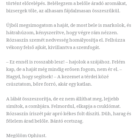
történt előrelépés. Belélegzem a belőle áradó aromákat,
bizsergek tőle, az alhasam fájdalmasan összeszűkül.
Újból megsimogatom a haját, de most bele is markolok, és
hátrahúzom, kényszerítve, hogy végre rám nézzen.
Rózsaszín szemét nedvesség homályosítja el. Felhúzza
vékony felső ajkát, kivillantva a szemfogát.
– Ez ennél is rosszabb lesz! – hajolok a szájához. Felém
kap, de a haját még mindig erősen fogom, nem ér el. –
Hagyd, hogy segítsek! – A kezemet a térdei közé
csúsztatom, bőre forró, akár egy katlan.
A lábát összeszorítja, de ez nem állíthat meg, lejjebb
simítok, a combjára. Felmordul, elkapja a csuklómat.
Rózsaszín íriszét pár apró kékes folt díszíti. Düh, harag és
félelem árad belőle. Bántó ecetszag.
Megölöm Ophiust.