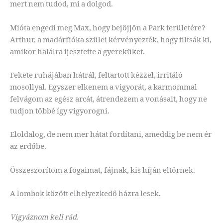
mert nem tudod, mi a dolgod.
Mióta engedi meg Max, hogy bejöjjön a Park területére?
Arthur, a madárfióka szülei kérvényezték, hogy tiltsák ki,
amikor halálra ijesztette a gyereküket.
Fekete ruhájában hátrál, feltartott kézzel, irritáló
mosollyal. Egyszer elkenem a vigyorát, a karmommal
felvágom az egész arcát, átrendezem a vonásait, hogy ne
tudjon többé így vigyorogni.
Eloldalog, de nem mer hátat fordítani, ameddig be nem ér
az erdőbe.
Összeszorítom a fogaimat, fájnak, kis híján eltörnek.
A lombok között elhelyezkedő házra lesek.
Vigyáznom kell rád.