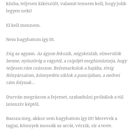
kínba, teljesen kikészült, valamit tennem kell, hogy jobb
legyen neki!
El kell mennem.
Nem hagyhatom így itt.
Zúg az agyam.
Az ágyon fekszik, négykézláb, elmerülök
benne, nyöszörög a vágytól, a csípőjét meghintáztatja, hogy
teljesen rám csússzon. Belemarkolok a hajába, tövig
felnyársalom, könnyedén siklok a puncijában, a nedvei
rám folynak…
Durván megrázom a fejemet, szabadulni próbálok a túl
intenzív képtől.
Bassza meg, akkor sem hagyhatom így itt! Merevek a
tagjai, könnyek mossák az arcát, vérzik, sír a teste.