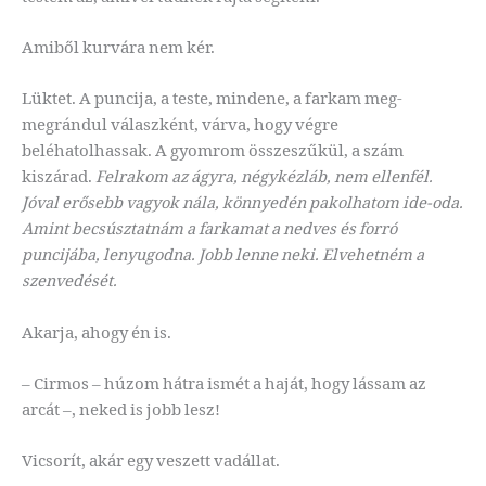
Amiből kurvára nem kér.
Lüktet. A puncija, a teste, mindene, a farkam meg-
megrándul válaszként, várva, hogy végre
beléhatolhassak. A gyomrom összeszűkül, a szám
kiszárad.
Felrakom az ágyra, négykézláb, nem ellenfél.
Jóval erősebb vagyok nála, könnyedén pakolhatom ide-oda.
Amint becsúsztatnám a farkamat a nedves és forró
puncijába, lenyugodna. Jobb lenne neki. Elvehetném a
szenvedését.
Akarja, ahogy én is.
– Cirmos – húzom hátra ismét a haját, hogy lássam az
arcát –, neked is jobb lesz!
Vicsorít, akár egy veszett vadállat.