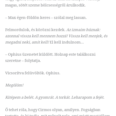
magas, sötét szeme bölcsességről árulkodik.
– Max égen-földön keres – szólal meg lassan.
Felmordulok, és körözni kezdek.
Az izmaim húznak:
azonnal vissza kell mennem hozzá! Vissza kell menjek, és
megadni neki, amit kell!
El kell indulnom…
– Ophius üzenetet küldött. Holnap este találkozni
szeretne – folytatja.
Vicsorítva felüvöltök. Ophius.
Megölöm!
Kitépem a belét. A gyomrát. A torkát. Leharapom a fejét.
Ő tehet róla, hogy Cirmos olyan, amilyen. Fogságban
tartotta, és ki tudja, mit művelt vele, ami miatt most tőlem