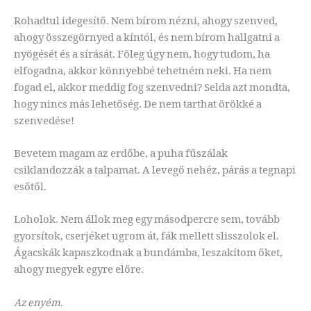
Rohadtul idegesítő. Nem bírom nézni, ahogy szenved,
ahogy összegörnyed a kíntól, és nem bírom hallgatni a
nyögését és a sírását. Főleg úgy nem, hogy tudom, ha
elfogadna, akkor könnyebbé tehetném neki. Ha nem
fogad el, akkor meddig fog szenvedni? Selda azt mondta,
hogy nincs más lehetőség. De nem tarthat örökké a
szenvedése!
Bevetem magam az erdőbe, a puha fűszálak
csiklandozzák a talpamat. A levegő nehéz, párás a tegnapi
esőtől.
Loholok. Nem állok meg egy másodpercre sem, tovább
gyorsítok, cserjéket ugrom át, fák mellett slisszolok el.
Ágacskák kapaszkodnak a bundámba, leszakítom őket,
ahogy megyek egyre előre.
Az enyém.