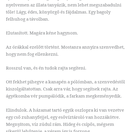
nyelvemen az illata tanyázik, nem lehet megszabadulni
tőle! Lágy, édes, könyörgő és fájdalmas. Egy bagoly
felhuhog a távolban.
Elutasított. Magára kéne hagynom.
Az órákkal ezelőtt történt. Mostanra annyira szenvedhet,
hogy nem fog ellenkezni.
Rosszul van, és én tudok rajta segíteni.
Ott fekhet pihegve a kanapén a pólómban, a szenvedéstől
kiszolgáltatottan. Csak arra vár, hogy segítsek rajta. Az
ágyékomba vér pumpálódik, a farkam megkeményedik.
Elindulok. A házamat tartó egyik oszlopra ki van vezetve
egy cső zuhanyfejjel, egy esővíztároló van hozzákötve.
Megnyitom, víz zúdul rám. Hideg és csípős, mégsem
sikerül lehűtenie, a vérem így is forrong.