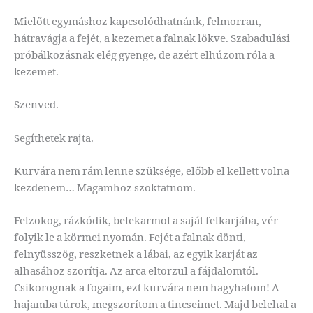
Mielőtt egymáshoz kapcsolódhatnánk, felmorran,
hátravágja a fejét, a kezemet a falnak lökve. Szabadulási
próbálkozásnak elég gyenge, de azért elhúzom róla a
kezemet.
Szenved.
Segíthetek rajta.
Kurvára nem rám lenne szüksége, előbb el kellett volna
kezdenem… Magamhoz szoktatnom.
Felzokog, rázkódik, belekarmol a saját felkarjába, vér
folyik le a körmei nyomán. Fejét a falnak dönti,
felnyüsszög, reszketnek a lábai, az egyik karját az
alhasához szorítja. Az arca eltorzul a fájdalomtól.
Csikorognak a fogaim, ezt kurvára nem hagyhatom! A
hajamba túrok, megszorítom a tincseimet. Majd belehal a