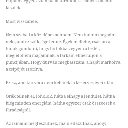
Fújtatok egyet, aztán hátat fordítok, és ismét szaladni
kezdek.
Most visszafelé.
Nem szabad a közelébe mennem. Nem tudom megadni
neki, amire szüksége lenne. Égek mellette, csak arra
tudok gondolni, hogy birtokba vegyem a testét,
megjelöljem magamnak, a farkam elmerüljön a
puncijában. Hogy durván megbasszam, a haját markolva,
a csípőjét szorítva.
Ez az, ami kurvára nem kell neki a keserves évei után.
Órák telnek el, loholok, hátha elhagy a lendület, hátha
kiég minden energiám, hátha egyszer csak összeesek a
fáradtságtól.
Az izmaim megfeszülnek, majd ellazulnak, ahogy