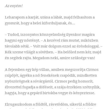
Az enyém!
Leharapom a karját, utána a lábát, majd felhasítom a
gyomrát, hogy a belei kiforduljanak, és…
– Tudod, iszonyatos könnyelműség ilyenkor magára
hagyni egy nőstényt. – A kezével rám mutat, miközben
távolabb sétál. – Volt már dolgom ezzel az érésdologgal. –
Kék szeme világít a sötétben. – Ha belőled nem kér, majd
én segítek rajta. Megadom neki, amire szüksége van!
A fejemben egy kép villan, amiben megszorítja Cirmos
csípőjét, ágyéka a nő fenekének csapódik, mindketten
nyöszörögnek a sóvárgástól. Cirmos pedig homorít,
élvezettel fogadja a döféseit, a szája érzékien szétnyílik,
hagyja, hogy a gepárd birtokba vegye és kényeztesse.
Elrugaszkodom a földtől, rávetődöm, sikerül a földre