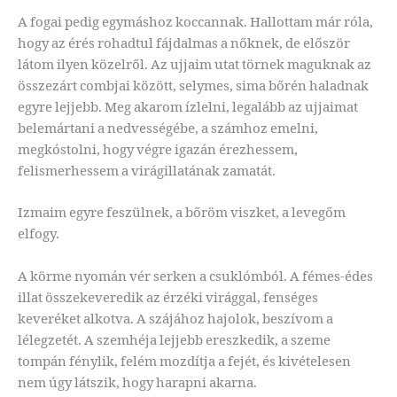
A fogai pedig egymáshoz koccannak. Hallottam már róla,
hogy az érés rohadtul fájdalmas a nőknek, de először
látom ilyen közelről. Az ujjaim utat törnek maguknak az
összezárt combjai között, selymes, sima bőrén haladnak
egyre lejjebb. Meg akarom ízlelni, legalább az ujjaimat
belemártani a nedvességébe, a számhoz emelni,
megkóstolni, hogy végre igazán érezhessem,
felismerhessem a virágillatának zamatát.
Izmaim egyre feszülnek, a bőröm viszket, a levegőm
elfogy.
A körme nyomán vér serken a csuklómból. A fémes-édes
illat összekeveredik az érzéki virággal, fenséges
keveréket alkotva. A szájához hajolok, beszívom a
lélegzetét. A szemhéja lejjebb ereszkedik, a szeme
tompán fénylik, felém mozdítja a fejét, és kivételesen
nem úgy látszik, hogy harapni akarna.