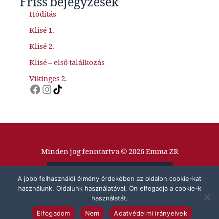
Friss bejegyzések
Hódítás
Klisé 1.
Klisé 2.
Klisé – első találkozás
Vikinges 2.
Facebook
Instagram
TikTok
Minden jog fenntartva © 2026 Emma ZR
Adatvédelmi Tájékoztató
A jobb felhasználói élmény érdekében az oldalon cookie-kat
használunk. Oldalunk használatával, Ön elfogadja a cookie-k
Impresszum
használatát.
Elfogadom
Nem
Adatvédelmi irányelvek