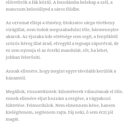
előretörök a fák közül. A bundámba belekap a szél, a
mancsom belesüllyed a sáros földbe.
Az orromat ellepi a tömény, titokzatos sárga-törékeny
virágillat, nem tudok megszabadulni tőle, bármennyire
akarok. Az éjszaka üde sötétsége sem segít, a fenyőkből
szúrós-kéreg illat árad, elvegyül a tegnapi záporéval, de
ez sem nyomja el az érzéki mandulát, sőt, ha lehet,
jobban felerősíti.
Annak ellenére, hogy megint egyre távolabb kerülök a
házamtól.
Megállok, visszatekintek: kilométerek választanak el tőle,
ennek ellenére eljut hozzám a rezgése, a vágyakozó
lüktetése. Felmordulok. Nem elmennem kéne, hanem
kielégítenem, segítenem rajta. Fáj neki, ő sem érzi jól
magát.