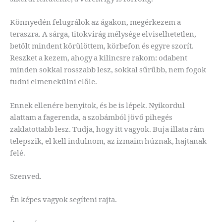
Könnyedén felugrálok az ágakon, megérkezem a
teraszra. A sárga, titokvirág mélysége elviselhetetlen,
betölt mindent körülöttem, körbefon és egyre szorít.
Reszket a kezem, ahogy a kilincsre rakom: odabent
minden sokkal rosszabb lesz, sokkal sűrűbb, nem fogok
tudni elmenekülni előle.
Ennek ellenére benyitok, és be is lépek. Nyikordul
alattam a fagerenda, a szobámból jövő pihegés
zaklatottabb lesz. Tudja, hogy itt vagyok. Buja illata rám
telepszik, el kell indulnom, az izmaim húznak, hajtanak
felé.
Szenved.
Én képes vagyok segíteni rajta.