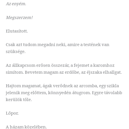
Az enyém.
Megszerzem!
Elutasított.
Csak azt tudom megadni neki, amire a testének van
szüksége.
Az állkapcsom erősen összezár, a fejemet a karomhoz
simítom. Bevetem magam az erdőbe, az éjszaka elhallgat.
Hajtom magamat, ágak verődnek az arcomba, egy szikla
jelenik meg előttem, könnyedén átugrom. Egyre távolabb
kerülök tőle.
Lőpor.
A házam közelében.