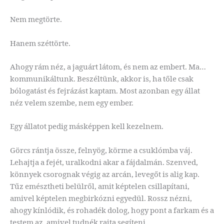
Nem megtörte.
Hanem széttörte.
Ahogy rám néz, a jaguárt látom, és nem az embert. Ma…
kommunikáltunk. Beszéltünk, akkor is, ha tőle csak
bólogatást és fejrázást kaptam. Most azonban egy állat
néz velem szembe, nem egy ember.
Egy állatot pedig másképpen kell kezelnem.
Görcs rántja össze, felnyög, körme a csuklómba váj.
Lehajtja a fejét, uralkodni akar a fájdalmán. Szenved,
könnyek csorognak végig az arcán, levegőt is alig kap.
Tűz emésztheti belülről, amit képtelen csillapítani,
amivel képtelen megbirkózni egyedül. Rossz nézni,
ahogy kínlódik, és rohadék dolog, hogy pont a farkam és a
testem az, amivel tudnék rajta segíteni.