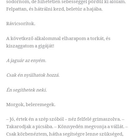
sodornom, de hihetetlen sebességgel pördül ki alólam.
Felpattan, és hátrálni kezd, beletúr a hajába.
Rávicsorítok.
A következő alkalommal elharapom a torkát, és
kiszaggatom a gigáját!
A jaguár az enyém.
Csak én nyúlhatok hozzá.
Én segíthetek neki.
Morgok, beleremegek.
– Jó, értek én a szép szóból – néz felfelé grimaszolva. –
Takarodjak a picsába. – Könnyedén megvonja a vállát. –
Csak körbenéztem, hátha segítségre lenne szükséged,