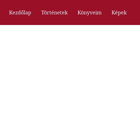
Kezdőlap
Történetek
Könyveim
Képek