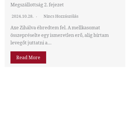
Megszállottság 2. fejezet
2024.10.28.
Nincs Hozzászólás
Axe Zihálva ébredtem fel. A mellkasomat
összepréselte egy ismeretlen erő, alig bírtam
levegőt juttatni a…
Read More