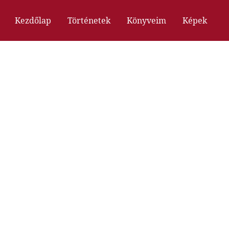
Kezdőlap
Történetek
Könyveim
Képek